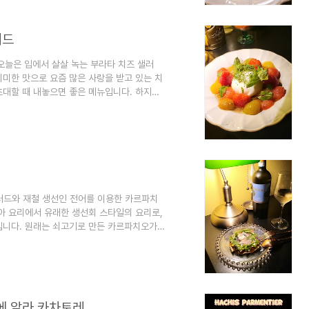
호에 따라) 조리 ..
러드
오늘은 입에서 살살 녹는 부라타 치즈 샐러
미한 맛으로 요즘 많은 사랑을 받고 있는 치
초대할 때 내놓으면 좋은 메뉴입니다. 하지
도 쉽게 따라 할 수 있답니다. 그럼 바로 시
질, 딜, 어린잎: 10g 방울토마토: 8~10개
20ml 꿀: 20ml 소금: 약간 후추: 약간
물에 데쳐줍니다. 차가운 ..
샐러드와 재철 생선인 전어를 이용한 카르파치
아 요리에서 유래한 생선회 스타일의 요리로,
입니다. 원래는 쇠고기로 만든 카르파치오가
니다. 카포나타 샐러드는 전통적인 시칠리
. 카포나타의 달콤하고 새콤한 맛을 신선
 단독으로도 훌륭한 샐러드가 됩니다. 카포나
 합니다. 가지와 파프리카를 다이스합니다
에 알라 카차토레