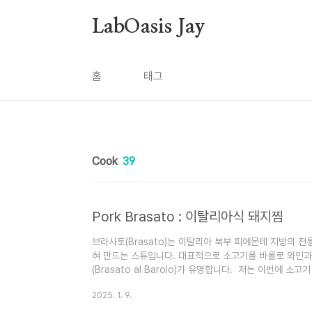
본문 바로가기
LabOasis Jay
홈
태그
Cook
39
Pork Brasato : 이탈리아식 돼지찜
브라사토(Brasato)는 이탈리아 북부 피에몬테 지방의 전
혀 만드는 스튜입니다. 대표적으로 소고기를 바롤로 와인과
(Brasato al Barolo)가 유명합니다. 저는 이번에 소고기
를 만들었는데요 푸짐하게 가족식사로도 좋은 레시피를 알려
2025. 1. 9.
돈 목살을 사용했습니다.) 3kg 레드 와인 (바롤로 또는 드라이
당근 2개 (슬라이스) 셀러리 2대 (슬라이스) 마늘 3쪽 (다