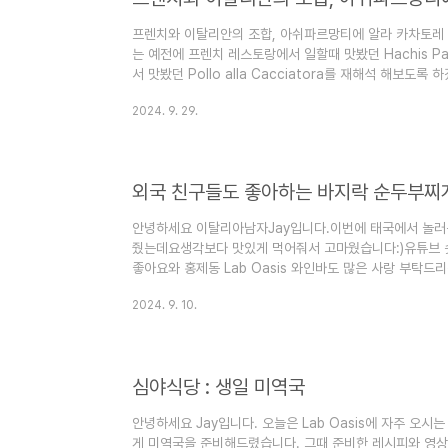
프렌치와 이탈리안의 조합, 아쉬파르망티에 알라 카차토레
는 예전에 프렌치 레스토랑에서 일할때 맛봤던 Hachis P
서 맛봤던 Pollo alla Cacciatora를 재해석 해보
는 오리고기를 사용해서 만들었었는데요 리치함의 끝판왕이
2024. 9. 29.
는 맛을 이탈리아식 치킨요리 까차토레로 토마토와 허브의
다.닭가슴살이나 닭안심을 이용해서 만들거라 다이어트 하
프랑스 같은경우 남부 론지역의 쉬라와인 이탈리아 같은경
다.Hachis Parmen..
외국 친구들도 좋아하는 바지락 순두부찌
안녕하세요 이탈리아남자Jay입니다.이번에 태국에서 놀러
줬는데요생각보다 맛있게 먹어줘서 고마웠습니다:)유튜브
좋아요와 홍제동 Lab Oasis 와인바도 많은 사랑 부탁드
지락: 200g 바다림 서해안 산지직송 생물 갯벌 참바지락 (냉장
2024. 9. 10.
4.4점, 리뷰 4036개를 가진 바다림 서해안 산지직송 생물 갯
에서 더 저렴하고 다양한 바지락 제품들을 확인해보세요.www.
곰 부드러운 순두부, 350g, 2개 - 순두부/연두부 | 쿠팡현재
심야식당 : 생일 미역국
안녕하세요 Jay입니다. 오늘은 Lab Oasis에 자주 오
게 미역국을 준비해드렸습니다. 그때 준비한 레시피와 영