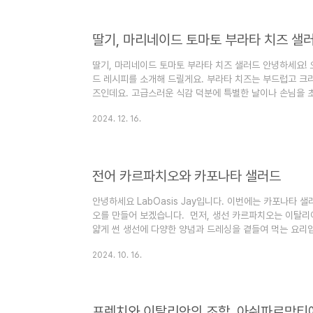
월계수 잎 2장 정향 3개 올리브 오일 3큰술 소금과 후추 (기
딸기, 마리네이드 토마토 부라타 치즈 샐
딸기, 마리네이드 토마토 부라타 치즈 샐러드 안녕하세요! 
드 레시피를 소개해 드릴게요. 부라타 치즈는 부드럽고 크리
즈인데요. 고급스러운 식감 덕분에 특별한 날이나 손님을 
만 어렵게 느껴지실 필요 없어요! 생각보다 간단하고, 집에서
2024. 12. 16.
작해볼까요? ✨ 필요한 재료 (2인 기준) 부라타 치즈: 1개 바
딸기: 4개 화이트 비네거: 20ml 엑스트라 버진 올리브 오일: 
🥗 만드는 방법 재료 준비 방울토마토는 칼집을 내서 끓는 
전어 카르파치오와 카포나타 샐러드
안녕하세요 LabOasis Jay입니다. 이번에는 카포나타 
오를 만들어 보겠습니다. 먼저, 생선 카르파치오는 이탈리
얇게 썬 생선에 다양한 양념과 드레싱을 곁들여 먹는 요리
유명하지만, 생선을 활용한 변형도 많은 인기를 끌고 있습
2024. 10. 16.
아 가지요리인데요, 샐러드 형태로 즐기는 변형 요리입니다
한 야채와 결합하여 만들며, 메인 요리의 반찬으로도, 또는
타 샐러드 만드는법 1. 야채 준비: 마늘,양파를 슬라이스
2. 요리 방법:..
프렌치와 이탈리안의 조합, 아쉬파르망티