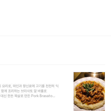
통 요리로, 와인과 향신료에 고기를 천천히 익
 함께 조리하는 브라사토 알 바롤로
 대신 한돈 목살로 만든 Pork Brasato
드리겠습니다. 재료 돼지고기 (저는 한
한 레드 와인) 750ml 양파 1개 (다진 것)
진 것) 오렌지 2개 로즈마리 2줄기 타임 2줄기