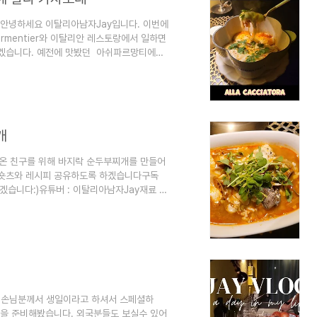
 안녕하세요 이탈리아남자Jay입니다. 이번에
armentier와 이탈리안 레스토랑에서 일하면
도록 하겠습니다. 예전에 맛봤던 아쉬파르망티에
었다고 할수있습니다. 너무 헤비해질수 있
 상큼함과 은은한 향을 더해 만들어보겠습니
시는 분들에게도 좋은 레시피가 될거같아요
우 끼안티 클라시코 리제르바를 추천드립니
개
온 친구를 위해 바지락 순두부찌개를 만들어
 숏츠와 레시피 공유하도록 하겠습니다구독
리겠습니다:)유튜버 : 이탈리아남자Jay재료 바
), 1kg, 1개 - 바지락 | 쿠팡현재 별점
벌 참바지락 (냉장), 1kg, 1개! 지금 쿠팡
coupang.com순두부: 1팩 (300g) 곰
 별점 4.8점, ..
시는 손님분께서 생일이라고 하셔서 스페셜하
상을 준비해봤습니다. 외국분들도 보실수 있어