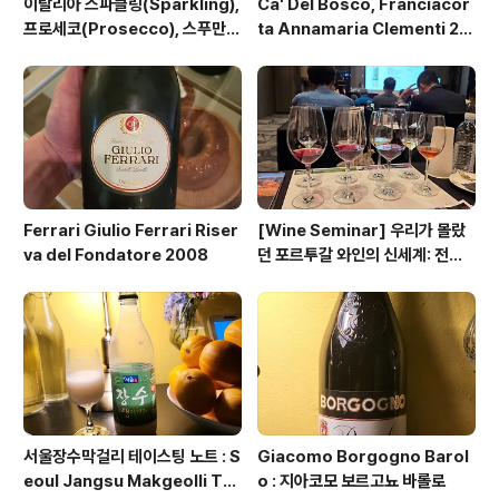
이탈리아 스파클링(Sparkling),
Ca' Del Bosco, Franciacor
프로세코(Prosecco), 스푸만테
ta Annamaria Clementi 20
(Spumante), 프리잔테(Frizz
14 : 까델 보스코, 안나마리아 클레
ante) 총정리
멘티 2014
Ferrari Giulio Ferrari Riser
[Wine Seminar] 우리가 몰랐
va del Fondatore 2008
던 포르투갈 와인의 신세계: 전통
과 혁신, 그리고 숨겨진 토착 품종
의 매력
서울장수막걸리 테이스팅 노트 : S
Giacomo Borgogno Barol
eoul Jangsu Makgeolli Tas
o : 지아코모 보르고뇨 바롤로