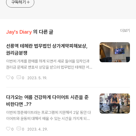
구독하기
더보기
Jay's Diary
의 다른 글
선릉역 테헤란 법무법인 상가계약피해보상,
권리금분쟁
글 내용
이번에 가게를 판매를 하게 되면서 새로 들어올 임차인과
권리금 문제로 변호사 상담을 받으러 법무법인 테헤란 서
울 본사에 찾아오게 되었습니다. 처음 해보는 사업에 법률
0
0
2023. 5. 19.
적인 지식이 부족한 저에게는 잘 모르는 법률적인 지식과
임대차 상가계약을 할때, 권리금 문제로 자문을 받으러 찾
아뵙게 됐습니다. 이번에 네이버에서 이벤트를 하고 있어
다가오는 여름 건강하게 다이어트 시즌을 준
서 법률상담 할인이벤트로 55000원에 결제하고 왔습니
다. 내 피 같은 돈... 처음 사진에 보이는 로비에서 잠깐 이름
비한다면 ..??
글 내용
을 말하고 대기하면 직원 분께서 이런 룸으로 안내를 해주
이번에 청춘웨이트라는 프로그램에 지원해서 2달 동안 다
십니다. 커피 한잔 주셔서 지친 마음을 달래고 있었습니다.
이어트와 운동에 대해서 배울 수 있는 시간을 가지게 되었
이번에 계약한 부동산 관련 서류와 새로 들어올 임차인이
습니다. 평소 건강과 다이어트, 운동에 관심이 많았어서 이
보낸 내용증명서를 들고 변호사님을 기다리며 초조한 시간
0
0
2023. 4. 29.
번에 관리를 하면서 사용했던 물품들을 소개합니다. 위에
을 보냈는데요 변호사님이 들어오셔서 친절하..