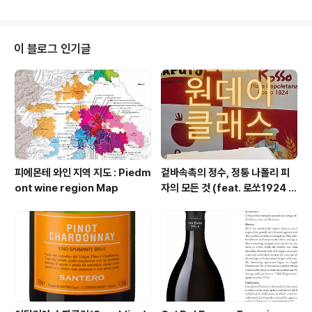
는 청춘웨이트 인스타그램 아이디입니다. 기수별로 지원자
를 모집한다고 하니 다이어트나 모델, 보디빌딩이나 대회
를 준비하시는 분들이라면 팔로우해 놓고 정보를 얻는 것
을 추천드리겠습니다. 저는 Acub 피트니스 청담센터를 이
이 블로그 인기글
용했습니다. 한동안 일이 바빠서 운동을 못해서 몸이 많이
망가졌었습니다. 몸의 자세나 식습관, 잘못된 생활 패턴 그
때 인스타를 보면서 알게 된 청춘웨이트 프로그램 그동안
나태하게 목표의식 없이 살았던 자신에게 반성하는 의미로
열심히 해보자고 도전하게 됐습니다. 커리큘럼 진행..
피에몬테 와인 지역 지도 : Piedm
겉바속촉의 정수, 정통 나폴리 피
ont wine region Map
자의 모든 것 (feat. 로쏘1924 원
데이 클래스 & 미식여행 프로젝
트)