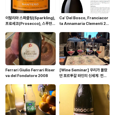
이탈리아 스파클링(Sparkling),
Ca' Del Bosco, Franciacor
프로세코(Prosecco), 스푸만테
ta Annamaria Clementi 20
(Spumante), 프리잔테(Frizz
14 : 까델 보스코, 안나마리아 클레
ante) 총정리
멘티 2014
Ferrari Giulio Ferrari Riser
[Wine Seminar] 우리가 몰랐
va del Fondatore 2008
던 포르투갈 와인의 신세계: 전통
과 혁신, 그리고 숨겨진 토착 품종
의 매력