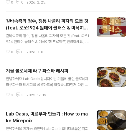
0
0
2026. 2. 25.
합니다.이탈리아 남부 묵직한 스타일의 와인과도 너무 잘
어울립니다. 와인을 만들고 남은 포도 껍질이나 줄기 씨앗
의 당분을 증류해서 만든'그라파'와 함께 드셔도 너무 좋죠
겉바속촉의 정수, 정통 나폴리 피자의 모든 것
레시피 소스양고기 1500g레드와인 400ml미르푸아 40
0g홀토마토 2.5L월계수잎 3장펜넬시드 10g (그라인딩)
(feat. 로쏘1924 원데이 클래스 & 미식여행
글 내용
큐민 10g소금 25g (총중량에서 0.8~1%)후추 약간소스
프로젝트)
겉바속촉의 정수, 정통 나폴리 피자의 모든 것 (feat. 로쏘1
를 만들면 200ml씩 소분해 주세요 Uova al Pomodor
924 원데이 클래스 & 미식여행 프로젝트)안녕하세요, Ja
o e Agnello물 100ml계란 4개소금 약간방울토마토 다
y입니다! 🍕여러분은 '진짜' 이탈리아 나폴리 피자를 드셔
이스루꼴라 약간페코리노 치즈 (양 치즈)엑스트라버진 올
0
0
2026. 7. 8.
보신 적이 있나요? 재료 본연의 맛을 극대화하고 도우의 쫄
리브유 약간후추 약간..
깃함을 살리는 정통 이탈리안 요리의 매력은 알면 알수록
깊이가 있는 것 같습니다.오늘은 아주 특별한 기회로 다녀
겨울 볼로네제 라구 파스타 레시피
온 'ROSSO1924 나폴리 피자 문화 프로젝트' 원데이 클
글 내용
래스의 생생한 현장 이야기와 함께, 슬라이드를 통해 배운
안녕하세요 Lab Oasis입니다이번 겨울에 끓인 볼로네제
정통 나폴리 피자의 비밀을 아낌없이 공유해 드리려고 합
라구파스타 레시피를 공유하도록 하겠습니다먼저 다진 소
니다. 제 이름 'Jay'가 선명하게 적힌 피자 박스를 받아 들
고기 3kg을 준비해 주세요소금은 1%의 30g을 사용하도
었을 때의 설렘을 담아 지금 바로 시작합니다! 💡 나폴리
3
3
2025. 12. 19.
록 하겠습니다다음으로 전에 만들어둔 미르푸아 400g을
피자, 완벽함을 위한 3가지 스타일우리가 흔히 접하는 나
넣어주세요약불로 밑이 누르지 않게 볶아주세요:)다음으로
폴리 피자도 ..
이탈리아 레드 와인 1병을 넣어주세요요리는 떼루아가 서
Lab Oasis, 미르푸아 만들기 : How to ma
로 잘 맞을 수 있게 사용해 주세요더욱더 소울 풀해지는 맛
을 느끼실 수 있습니다.와인을 넣고 알코올이 날아갈 수 있
ke Mirepoix
글 내용
게 30분 정도 끓여주세요월계수잎이 있다면 2~3장 넣고
안녕하세요 홍제동 와인바 Lab Oasis입니다오늘은 저희
같이 끓여주세요다음으로 이탈리아 홀토마토 2.55kg을