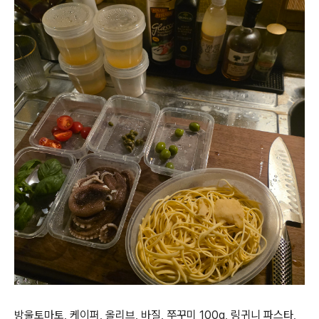
방울토마토, 케이퍼, 올리브, 바질, 쭈꾸미 100g, 링귀니 파스타,