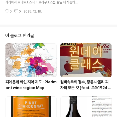
가게에서 토마토소스나 비프라구소스를 끓일 때 사용하는
넣고 끓여주세요캔 안에 있는 토마토는 핸드블랜더로 곱게
미르푸아(Mirepoix) 공유하겠습니다.저희 가게 비율은
갈아서 넣어줍니다.다음으로는 이탈리아 토마토 페이스트
0
0
2025. 12. 18.
양파 4 : 당근 4 : 셀러리 1을 사용해서 만들고 있어요(ex:
'Casa Marrazzo'를 사용할게요토마..
양파 2kg, 당근 2kg, 셀러리 500g)이유는 셀러리의 잎
까지 사용해서 향이 강해 비율을 낮춰서 사용하고 있습니
다.양파와 당근을 잘 볶아주면 엄청 강한 풍미와 단맛이 올
라옵니다캐러멜라이징한 양파는 어니언수프에도 많이 사
이 블로그 인기글
용합니다.로스팅한 당근은 당근퓌레로도 사용되고요거기
에 셀러리를 더해 프레쉬함과 복합적인 풍미가 일품입니
다.먼저 당근의 껍질을 정리한 후 작게 잘라주세요팬에 포
마스 올리브유를 넣고 당근을 볶아줍니다소금은 당근 무게
에서 1%를 넣고 볶아주세요 (당근 2k..
피에몬테 와인 지역 지도 : Piedm
겉바속촉의 정수, 정통 나폴리 피
ont wine region Map
자의 모든 것 (feat. 로쏘1924 원
데이 클래스 & 미식여행 프로젝
트)