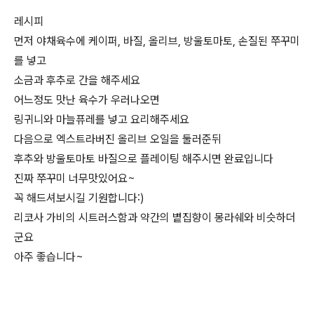
레시피
먼저 야채육수에 케이퍼, 바질, 올리브, 방울토마토, 손질된 쭈꾸미
를 넣고
소금과 후추로 간을 해주세요
어느정도 맛난 육수가 우러나오면
링귀니와 마늘퓨레를 넣고 요리해주세요
다음으로 엑스트라버진 올리브 오일을 둘러준뒤
후추와 방울토마토 바질으로 플레이팅 해주시면 완료입니다
진짜 쭈꾸미 너무맛있어요~
꼭 해드셔보시길 기원합니다:)
리코사 가비의 시트러스함과 약간의 볕집향이 몽라쉐와 비슷하더
군요
아주 좋습니다~