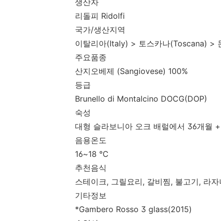
생산자
리돌피 Ridolfi
국가/생산지역
이탈리아(Italy) > 토스카나(Toscana) > 
주요품종
산지오베제 (Sangiovese) 100%
등급
Brunello di Montalcino DOCG(DOP)
숙성
대형 슬라보니아 오크 배럴에서 36개월 +
음용온도
16~18 ℃
추천음식
스테이크, 그릴요리, 갈비찜, 불고기, 라자
기타정보
*Gambero Rosso 3 glass(2015)