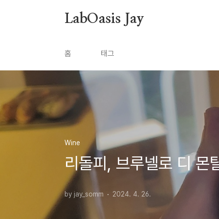
본문 바로가기
LabOasis Jay
홈
태그
Wine
리돌피, 브루넬로 디 몬탈치노 2
by jay_somm
2024. 4. 26.