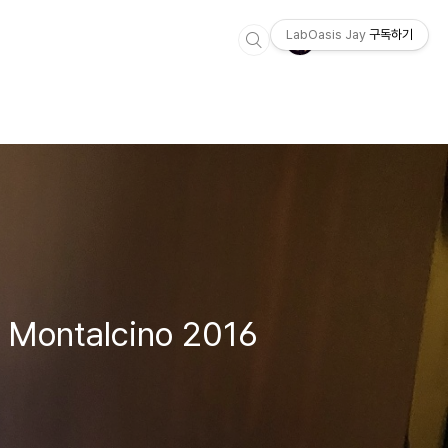
LabOasis Jay
구독하기
 Montalcino 2016