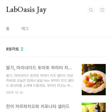
본문 바로가기
LabOasis Jay
홈
태그
토마토
2
딸기, 마리네이드 토마토 부라타 치즈 샐러드
딸기, 마리네이드 토마토 부라타 치즈 샐러드 안녕
하세요! 오늘은 입에서 살살 녹는 부라타 치즈 샐러
드 레시피를 소개해 드릴게요. 부라타 치즈는 부드
럽고 크리미한 맛으로 요즘 많은 사랑을 받고 있
2024. 12. 16.
는 치즈인데요. 고급스러운 식감 덕분에 특별한 날
이나 손님을 초대할 때 내놓으면 좋은 메뉴입니다.
하지만 어렵게 느껴지실 필요 없어요! 생각보다 간
전어 카르파치오와 카포나타 샐러드
단하고, 집에서도 쉽게 따라 할 수 있답니다. 그