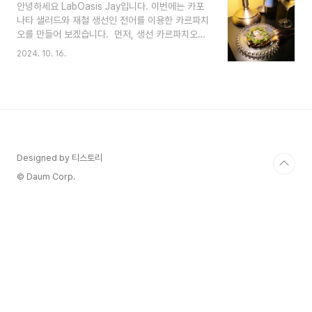
안녕하세요 LabOasis Jay입니다. 이번에는 카포
럼 바로 시작해볼까요? ✨ 필요한 재료 (2인 기준)
나타 샐러드와 재철 생선인 전어를 이용한 카르파치
부라타 치즈: 1개 바질, 딜, 어린잎: 10g 방울토마
오를 만들어 보겠습니다. 먼저, 생선 카르파치오는
토: 8~10개 딸기: 4개 화이트 비네거: 20ml 엑스
이탈리아 요리에서 유래한 생선회 스타일의 요리로,
트라 버진 올리브 오일: 20ml 꿀: 20ml 소금: 약간
2024. 10. 16.
얇게 썬 생선에 다양한 양념과 드레싱을 곁들여 먹
후추: 약간 🥗 만드는 방법 재료 준비 방울토마토
는 요리입니다. 원래는 쇠고기로 만든 카르파치오가
는 칼집을 내서 끓는 물에 데쳐줍니다. 차가운 ..
유명하지만, 생선을 활용한 변형도 많은 인기를 끌
고 있습니다. 카포나타 샐러드는 전통적인 시칠리
아 가지요리인데요, 샐러드 형태로 즐기는 변형 요
리입니다. 카포나타의 달콤하고 새콤한 맛을 신선
한 야채와 결합하여 만들며, 메인 요리의 반찬으로
Designed by 티스토리
도, 또는 단독으로도 훌륭한 샐러드가 됩니다. 카포
나타 샐러드 만드는법 1. 야채 준비: 마늘,양파를 슬
© Daum Corp.
라이스 합니다. 가지와 파프리카를 다이스합니다
2. 요리 방법:..