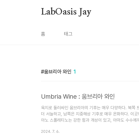
본문 바로가기
LabOasis Jay
홈
태그
움브리아 와인
1
Umbria Wine : 움브리아 와인
육지로 둘러싸인 움브리아의 기후는 매우 다양하다. 북쪽
더 서늘하고, 남쪽은 지중해성 기후로 매우 온화하다. 이곳
아노 스폴레티노는 강한 힘과 개성이 있고, 아마도 수수께
것으로 추측된다. 그레케토 디 오르비에토는 강렬한 견과 
2024. 7. 6.
팔코 마을과 관련 있는 대표적인 레드품종인 사그란티노는
가능하다. 1990년대 초 와인메이커 마르코 카프라이가 사