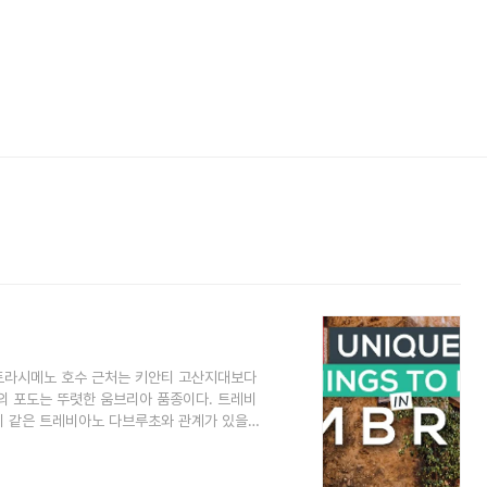
 트라시메노 호수 근처는 키안티 고산지대보다
의 포도는 뚜렷한 움브리아 품종이다. 트레비
끼 같은 트레비아노 다브루초와 관계가 있을
풍미가 있는 풀바디 화이트와인이 된다. 몬테
 껍질이 두껍고 풍미가 가득하며 장기숙성이
그란티노로 전 세계의 관심을 모았지만, 아단