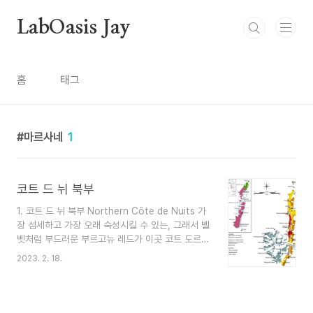
본문 바로가기
LabOasis Jay
홈
태그
마르사네
1
코트 드 뉘 북부
1. 코트 드 뉘 북부 Northern Côte de Nuits 가
장 섬세하고 가장 오래 숙성시킬 수 있는, 그래서 벨
벳처럼 부드러운 부르고뉴 레드가 이곳 코트 도르
북쪽 끝에서 나온다. 비바람을 막아주고 해가 잘 드
2023. 2. 18.
는 언덕에 자연은 풍요로운 토양을 선물했다. 낮은
능선을 따라 좁게 드러난 이 회암을 실트와 자갈이
덮고 있다. 여기서 샹베르탱과 모레, 샹볼-뮈지니
그랑 크뤼의 힘이 나온다. 무게감 있는 강한 와인이