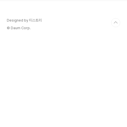
어서 어릴 때는 단단하지만, 숙성하면 비할 데 없는
복합미와 깊은 향이 생긴다. 모레-생드니 코뮌의 명
성은 4개의 그랑 크뤼와 샹볼-뮈지니의 본 마르 일
Designed by 티스토리
부에 가려져있다. 클로 드 라 로슈와, 마을 이름의
유래인 더 작은 규모의 클로 생드니는 석회암이 풍
© Daum Corp.
부한 토양 덕분에 오래 숙성할 수 있고 힘과..