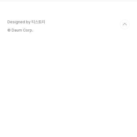
4-5개 (슬라이스) - 양파 슬라이스 30g - 건마늘
파우더 1작은술 (선택사항) - 페페론치노 2개 - 소
금 1작은술 - 튀긴 마늘칩 약간 - 후추 약간 - 이태
Designed by 티스토리
리 파슬리 (다진 것) 약간 - 레지아노 치즈 (다진 것)
약간 레시피 1. 먼저 파스타 면을 삶아주세요. 물에
© Daum Corp.
소금을 넣고 파스타를 삶아..