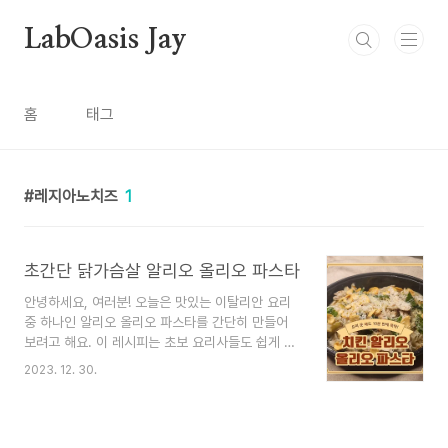
본문 바로가기
LabOasis Jay
홈
태그
레지아노치즈
1
초간단 닭가슴살 알리오 올리오 파스타
안녕하세요, 여러분! 오늘은 맛있는 이탈리안 요리
중 하나인 알리오 올리오 파스타를 간단히 만들어
보려고 해요. 이 레시피는 초보 요리사들도 쉽게 따
라 할 수 있으며, 단순한 재료로도 훌륭한 맛을 느낄
2023. 12. 30.
수 있어 쉽게 만들수 있습니다. 여기에 닭가슴살을
이용해서 더욱 풍미 있는 파스타를 만들어 보도록
하겠습니다. 재료 - 닭가슴살 100g - 스파게티
100g - 엑스트라버진 올리브 오일 1/2컵 - 마늘