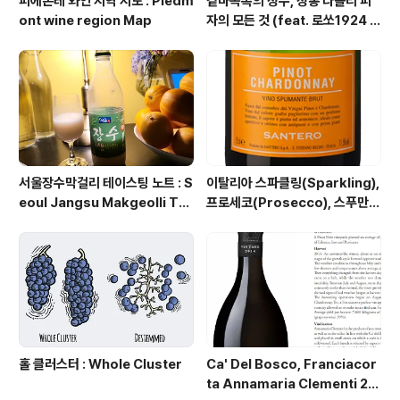
피에몬테 와인 지역 지도 : Piedm
겉바속촉의 정수, 정통 나폴리 피
ont wine region Map
자의 모든 것 (feat. 로쏘1924 원
데이 클래스 & 미식여행 프로젝
트)
서울장수막걸리 테이스팅 노트 : S
이탈리아 스파클링(Sparkling),
eoul Jangsu Makgeolli Tas
프로세코(Prosecco), 스푸만테
ting Notes
(Spumante), 프리잔테(Frizz
ante) 총정리
홀 클러스터 : Whole Cluster
Ca' Del Bosco, Franciacor
ta Annamaria Clementi 20