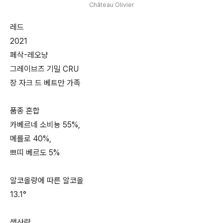
Château Olivier
레드
2021
페삭-레오냥
그레이브즈 기밀 CRU
장 자크 드 베트만 가족
품종 혼합
카베르네 소비뇽 55%,
메를로 40%,
쁘띠 베르도 5%
알코올량에 따른 알코올
13.1°
생산량