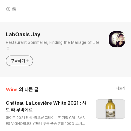
(새창열림)
로그 정보
LabOasis Jay
Restaurant Sommelier, Finding the Mariage of Life
🍷
구독하기
더보기
Wine
의 다른 글
Château La Louvière White 2021 : 샤
토 라 루비에르
글 내용
화이트 2021 페삭-레오냥 그레이브즈 기밀 CRU SAS L
ES VIGNOBLES 앙드레 루통 품종 혼합 100% 소비
뇽 블랑 알코올량에 따른 알코올 13.5° 생산량 20,000병