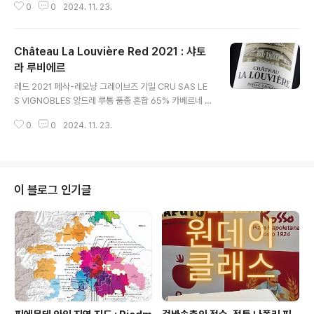
0
0
2024. 11. 23.
포도원의 크기 15헥타르 포도나무의 평균 연령 27세 포
도 품종 100% 소비뇽 블랑 토양 유형 경사면 기슭의 작
은 지역에는 고운 석회암이 있는 깊은 자갈이 깔려 있습니
Château La Louvière Red 2021 : 샤토
다. 포도원 기술 합리적인 유기 미네랄 시비(HVE 3) 수확
량(hls/ha) 25hls/ha 숙성/숙성: 바토나주와 함께 전
라 루비에르
글 내용
체 찌꺼기를 담은 오크통에서 10개월간 숙성합니다. 소유
레드 2021 페삭-레오냥 그레이브즈 기밀 CRU SAS LE
자의 말 강렬한 시트러스 향과 흰 과일 향이 복합적으로 어
S VIGNOBLES 앙드레 루통 품종 혼합 65% 카베르네 소
우러져 있습니다. 미각은 쌀의 신선한 어택과 입 중앙에 지
비뇽 35% 메를로 알코올량에 따른 알코올 13° 생산량 12
방과 볼륨을 가지고 있습니다. 미각에 약간의 나무향이 납
0
0
2024. 11. 23.
0,000병 포도원의 크기 46헥타르 포도나무의 평균 연령
니다..
27세 포도 품종 카베르네 소비뇽 55%, 45% 메를로 토
양 유형 깊은 자갈 포도원 기술 지속 가능한 농업. 친환경
(레벨 3/3) 수확량(hls/ha) 35hls/ha 숙성/숙성: 오크통
(40-50% 새 오크통)에서 12개월간 숙성 합니다. 1
이 블로그 인기글
5% 테라코타 암포라에서 숙성되었습니다. 소유자의 말
딥 퍼플 컬러. 탐욕스러운 바닐라 향이 나는 과일 향. 어택
의 달콤함과 꽉 찬 중간 맛이 어우러진 신선한 맛. 마무리
에 약간의 반응성이 있지만 코팅되고 부드러운 타닌..