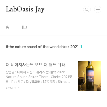
본문 바로가기
LabOasis Jay
홈
태그
the nature sound of the world shiraz 2021
1
더 네이쳐사운드 오브 더 월드 쉬라즈 2021 : The Nature Sound of the world Shiraz 2021
상품명 : 네이쳐 사운드 쉬라즈 쏜-클락 2021:
Nature Sound Shiraz Thorn- Clarke 2021종
류 : Red당도 : Dry알코올 : 14%품종 : Shiraz제
조사 : Thorn-Clarke제조방식 : 6개월 숙성원산
2024. 5. 3.
지 : Australia, South Australia색상 : 진한 루
비 레드향 : 붉은 과실향, 향신료, 다크 초콜릿어울
리는 음식 : 소고기, 삼겹살 등 육류요리, 치즈맛 :
붉은 과일의 향과 함께 다크 초콜릿, 향신료의 향이