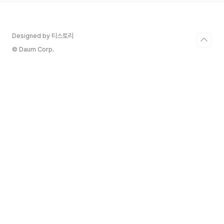
곁들여져 후각을 자극, 적당한 바디감과 자두맛이
인상적이고, 부드러운 타닌과의 조화가 일품임 개인
적으로 참 좋아하는 와인이다이 가격에 이정도 바디
Designed by 티스토리
감을 느끼면서 마실수 있는 와인은 별로 없다고 생
각한다.맛뿐만 아니라 마케팅적인 부분도 굉장히 ..
© Daum Corp.