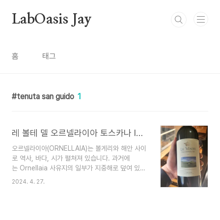
본문 바로가기
LabOasis Jay
홈
태그
tenuta san guido
1
레 볼테 델 오르넬라이아 토스카나 IGT 2021 : Le Volte dell’Ornellaia Toscana IGT 2021
오르넬라이아(ORNELLAIA)는 볼게리와 해안 사이
로 역사, 바다, 시가 펼쳐져 있습니다. 과거에
는 Ornellaia 사유지의 일부가 지중해로 덮여 있었
기 때문에 모래, 이회토 및 해양 화석이 남아 있었습
2024. 4. 27.
니다. 점토는 약간 더 높은 고도에서 나타나며 다양
한 크기의 석회암 자갈이 점재되어 있습니다. 포도
원이 바다를 품고 언덕으로 올라감에 따라 토양
은 크게 변합니다. Ornellaia의 토양은 해양, 충