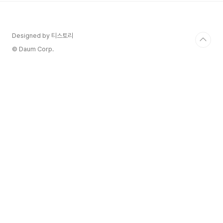
적 및 화산 토양입니다. 포도원은 수십 개의 구획으
로 분리되어 있습니다. 각 구획은 고유한 정체성
과 표현을 지닌 축소판입니다. 포도나무 주변에
Designed by 티스토리
는 지중해의 수풀과 숲이 최고로 군림하고 있습니
다. 카베르네 소비뇽과 메를로가 이 사유지에서 재
© Daum Corp.
배되는 주요 품종이고, 그 뒤를 카베르네 프랑과 쁘
띠 베르도가 따르고, ..