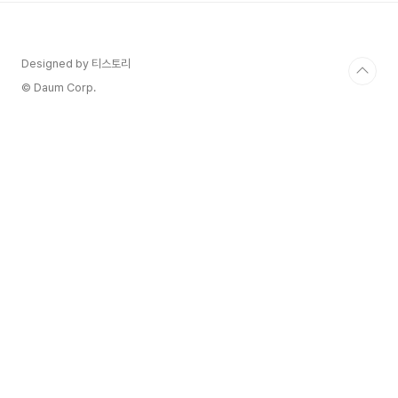
적 및 화산 토양입니다. 포도원은 수십 개의 구획으
로 분리되어 있습니다. 각 구획은 고유한 정체성
과 표현을 지닌 축소판입니다. 포도나무 주변에
Designed by 티스토리
는 지중해의 수풀과 숲이 최고로 군림하고 있습니
다. 카베르네 소비뇽과 메를로가 이 사유지에서 재
© Daum Corp.
배되는 주요 품종이고, 그 뒤를 카베르네 프랑과 쁘
띠 베르도가 따르고, ..