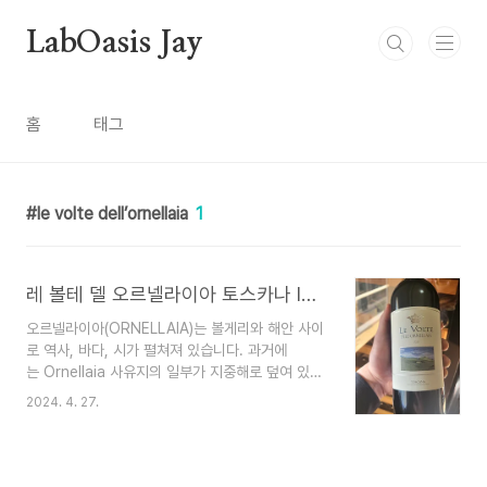
본문 바로가기
LabOasis Jay
홈
태그
le volte dell’ornellaia
1
레 볼테 델 오르넬라이아 토스카나 IGT 2021 : Le Volte dell’Ornellaia Toscana IGT 2021
오르넬라이아(ORNELLAIA)는 볼게리와 해안 사이
로 역사, 바다, 시가 펼쳐져 있습니다. 과거에
는 Ornellaia 사유지의 일부가 지중해로 덮여 있었
기 때문에 모래, 이회토 및 해양 화석이 남아 있었습
2024. 4. 27.
니다. 점토는 약간 더 높은 고도에서 나타나며 다양
한 크기의 석회암 자갈이 점재되어 있습니다. 포도
원이 바다를 품고 언덕으로 올라감에 따라 토양
은 크게 변합니다. Ornellaia의 토양은 해양, 충