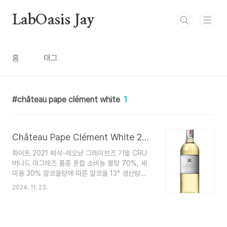
본문 바로가기
LabOasis Jay
홈
태그
château pape clément white
1
Château Pape Clément White 2021 : 샤토 파프 클레망
화이트 2021 페삭-레오냥 그레이브즈 기밀 CRU
버나드 마그레즈 품종 혼합 소비뇽 블랑 70%, 세
미용 30% 알코올량에 따른 알코올 13° 생산량
20,000병 포도원의 크기 10헥타르 포도나무의 평
2024. 11. 23.
균 나이 23세 포도 품종 소비뇽 블랑 75%, 세미
용 22%, 소비뇽 그리 2%, 1% 무스카델 토양 유형
후기 선신세(Pliocene) 시대와 제4기
(Quaternary period)의 피레네 산맥 점토 자갈.