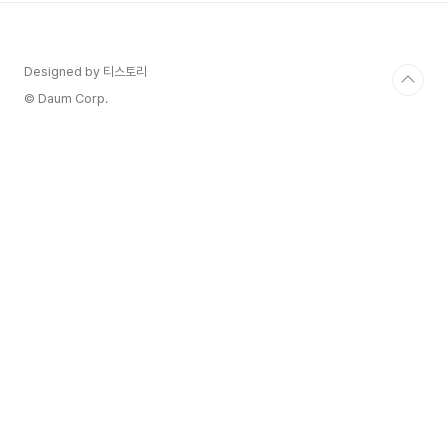
포도원 기술 마이크로 플롯 관리. 통제된 잔디 덮
개, 덩굴 아래에서 쟁기질을 하는 동물. 지속 가능
한 해충 및 질병 관리. 측면 싹 제거 및 잎 솎아내
Designed by 티스토리
기. 2번의 선택적 수확을 통해 수동으로 수확합니
다. 수확량(hls/ha) 7500hls/ha 소유자의 말 파
© Daum Corp.
페 클레망 2021 화이트는 은빛..