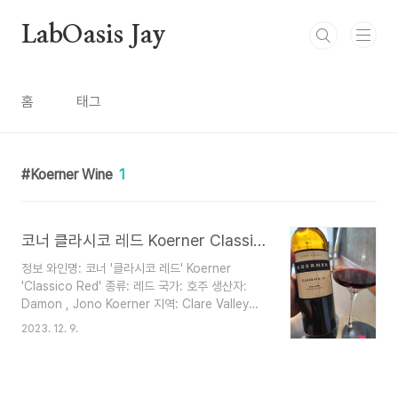
본문 바로가기
LabOasis Jay
홈
태그
Koerner Wine
1
코너 클라시코 레드 Koerner Classico Red
정보 와인명: 코너 '클라시코 레드' Koerner
'Classico Red' 종류: 레드 국가: 호주 생산자:
Damon , Jono Koerner 지역: Clare Valley
Austraila 빈티지: 2019 알코올: 14.1% 포도품종:
2023. 12. 9.
Cabernet Sauvignon 80%, Malbec 20% 색
상 Color Clear Deep Ruby 향 종류 Nose
Character 과일, 건과, 야채, 꽃, 향신료 효모, 허
브 점도 Viscosity 묽은, 가벼운, 보통, 진함, 묵직