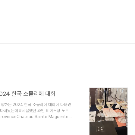
024 한국 소믈리에 대회
행하는 2024 한국 소믈리에 대회에 다녀왔
 다녀왔는데요시음했던 와인 테이스팅 노트
ovenceChateau Sainte Maguerite
더 많이 느껴지는 로제와인산미가 심포니의 느낌
, 전채요리에 잘어울린다고 생각했
ose 바나나, 리치같은 열대과일의 풍미가 많이 느껴