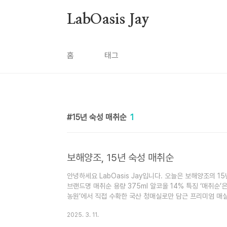
본문 바로가기
LabOasis Jay
홈
태그
15년 숙성 매취순
1
보해양조, 15년 숙성 매취순
안녕하세요 LabOasis Jay입니다. 오늘은 보해양조의 
브랜드명 매취순 용량 375ml 알코올 14% 특징 ‘매취순’
농원’에서 직접 수확한 국산 청매실로만 담근 프리미엄 매실
란 매실만을 사용해 아름다운 황금빛에 풍부하고 진한 향을
2025. 3. 11.
간을 거쳐 탄생합니다. 또한 더욱 깊은 맛을 원하는 소비자를
이고 있습니다. 매실주 만들기 40년 최고의 술은 좋은 재