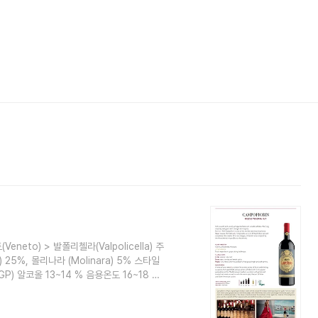
eneto) > 발폴리첼라(Valpolicella) 주
) 25%, 몰리나라 (Molinara) 5% 스타일
GT(IGP) 알코올 13~14 % 음용온도 16~18 ℃
 치즈와 함께 하면 아주 좋음, 다양한 음식
류대상 Best of 2020 *2011 빈티
ne Spectator 88점 *2014 ..