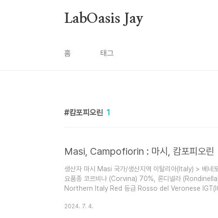
본문 바로가기
LabOasis Jay
홈
태그
캄포피오린
1
Masi, Campofiorin : 마시, 캄포피오린
생산자 마시 Masi 국가/생산지역 이탈리아(Italy) > 베네토(V
요품종 코르비나 (Corvina) 70%, 론디넬라 (Rondinella
Northern Italy Red 등급 Rosso del Veronese I
추천음식 파스타나 향신료가 첨가된 음식, 육류나 잘 숙성된
2024. 7. 4.
과 잘 어울리는 최상의 와인이다. 기타정보 *2016 대한민국 주
지: Wine Advocate 91점, James Suckling 90점, Wi