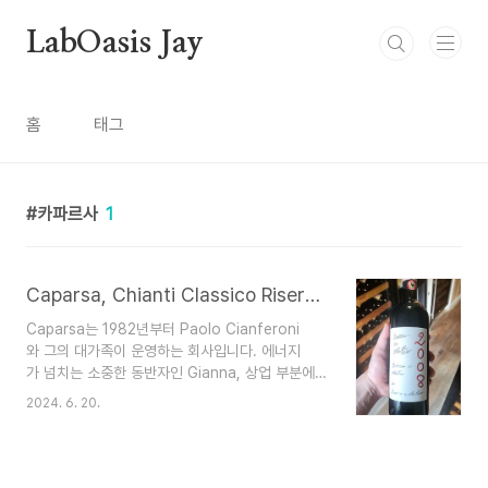
본문 바로가기
LabOasis Jay
홈
태그
카파르사
1
Caparsa, Chianti Classico Riserva Doccio a Matteo : 카파르사, 키안티 클라시코 리제르바 도치오 아 마테오
Caparsa는 1982년부터 Paolo Cianferoni
와 그의 대가족이 운영하는 회사입니다. 에너지
가 넘치는 소중한 동반자인 Gianna, 상업 부분에
서 일하는 Federico, 막 학업을 마치고 지하실
2024. 6. 20.
과 포도원에서 일하는 Filippo, 시에나 농업 연구소
의 피암마 학생, 플라비오와 프란체스코 아이들.
이 회사는 1965년에 Paolo의 아버지
인 Reginaldo Cianferoni 교수에 의해 인수되었