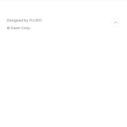
으며 포도원 재배를 시작한 사람은 바로 그 사람이
었습니다. Paolo는 최근 1999년부터 재식목을 완
료했으며 총 면적은 12헥타르입니다. 이 회사는 포
Designed by 티스토리
도원과 저장고 모두에서 유기농 인증을 받았습니
다. 산지오베제(Sangiovese)는 세계에서 가장 아
© Daum Corp.
름답고 매혹적인 지역 중 하나이자 최고 품질의..