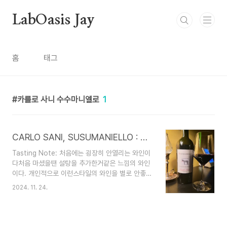
본문 바로가기
LabOasis Jay
홈
태그
카를로 사니 수수마니엘로
1
CARLO SANI, SUSUMANIELLO : 카를로 사니 수수마니엘로
Tasting Note: 처음에는 굉장히 안열리는 와인이
다처음 마셨을땐 설탕을 추가한거같은 느낌의 와인
이다. 개인적으로 이런스타일의 와인을 별로 안좋아
하는데생각을 바꾸고 이 와인의 퍼포먼스를 살려보
2024. 11. 24.
자는 마음으로 디캔팅을 시작했습니다.가게에 디캔
터가 없어서 메그넘 공병에다가 디캔팅을 시작했습
니다.디캔팅 전에는 굉장히 단 뉘앙스가 많아서 별
로였지만 그 후에는 산미가 좀더 올라오면서 전체적