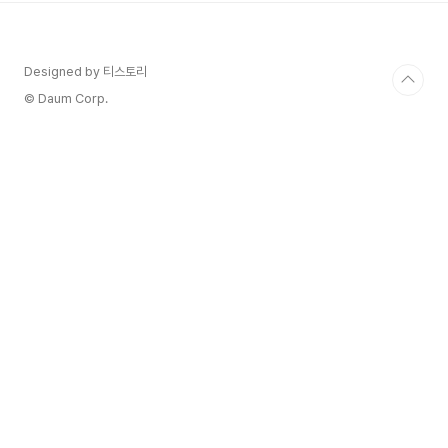
인 와인의 밸런스를 맞춰주는 퍼포먼스를 보여주는
맛을 느꼈습니다.초콜렛과 견과류 거기에 풀바디 와
인의 느낌까지... 끝에서 느껴지는 타닌감이나 거친
Designed by 티스토리
느낌은 별로 없는 와인입니다.그러다보니 음식과의
매칭도 개인적으로 채끝등심, 이탈리아 음식으론 비
© Daum Corp.
스테카, 그리고 디저트까지 잘 어울릴수있는 와인
으로 발견했습니다. 페레로로쉐 초..