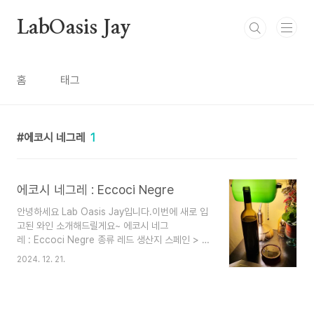
본문 바로가기
LabOasis Jay
홈
태그
에코시 네그레
1
에코시 네그레 : Eccoci Negre
안녕하세요 Lab Oasis Jay입니다.이번에 새로 입
고된 와인 소개해드릴게요~ 에코시 네그
레 : Eccoci Negre 종류 레드 생산지 스페인 > 카
탈루냐 생산자 에코시비 품종 까베르네 소비뇽, 까
2024. 12. 21.
베르네 프랑, 쁘띠 베르도 도수 14.5% 스페인 까딸
루냐의 와이너리, Eccocivi입니다. Eccocivi는 명
품주얼리 브랜드 Tiffany&Co. 메인 디자이너 엘
사 퍼레티의 와이너리입니다. 이탈리아 재벌가의 막