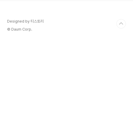
운 타닌의 존재감을 보여줍니다. 카베르네가 지배적
이며 풍미 가득한 검은 과일과 미네랄 중심의 마무
리로 포이약 특성을 부여합니다. 이 호텔의 시그니
Designed by 티스토리
처인 우아한 스타일과 아름답게 균형을 이루고 있습
니다. Julien Galland 라 투어 라스픽
© Daum Corp.
(La Tour l'Aspic) 포이약(..