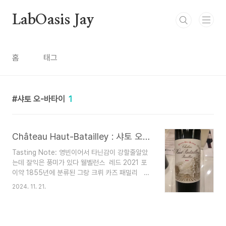
본문 바로가기
LabOasis Jay
홈
태그
샤토 오-바타이
1
Château Haut-Batailley : 샤토 오-바타이
Tasting Note: 영빈이어서 타닌감이 강할줄알았
는데 잘익은 풍미가 있다 웰벨런스 레드 2021 포
이약 1855년에 분류된 그랑 크뤼 카즈 패밀리 품
종 혼합 카베르네 소비뇽 71% 25% 메를로 4% 쁘
2024. 11. 21.
띠 베르도 알코올량에 따른 알코올 13.2° 포도원
의 크기 41헥타르 포도 품종 카베르네 소비뇽 60%
37% 메를로 3% 쁘띠 베르도 Chateau Haut-
Batailley 2021은 우아함, 향기로운 신선함, 놀라