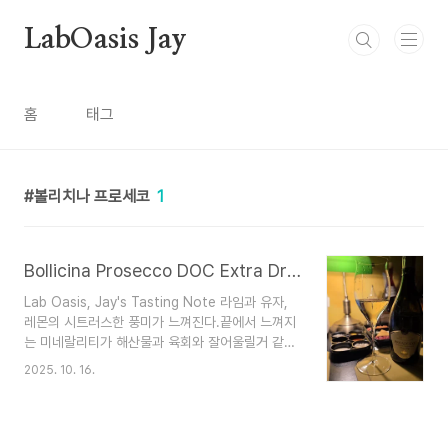
본문 바로가기
LabOasis Jay
홈
태그
볼리치나 프로세코
1
Bollicina Prosecco DOC Extra Dry : 볼리치나 프로세코 엑스트라 드라이
Lab Oasis, Jay's Tasting Note 라임과 유자,
레몬의 시트러스한 풍미가 느껴진다.끝에서 느껴지
는 미네랄리티가 해산물과 육회와 잘어울릴거 같아
서 배달로 바로 주문했다.쿠팡이츠, 오성육회연어에
2025. 10. 16.
서 주문했다 (육회연어한잔세트1)연어와 육회가 아
주 신선하여 프로세코와 잘 어울린다.연어 타르타르
와 비프 카르파치오와 함께 즐기는 느낌으로 한잔하
기 좋다.개인적으로 이탈리아 프로세코를 많이 마셔