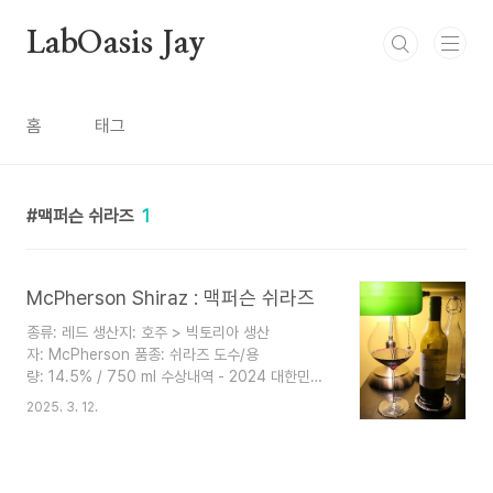
본문 바로가기
LabOasis Jay
홈
태그
맥퍼슨 쉬라즈
1
McPherson Shiraz : 맥퍼슨 쉬라즈
종류: 레드 생산지: 호주 > 빅토리아 생산
자: McPherson 품종: 쉬라즈 도수/용
량: 14.5% / 750 ml 수상내역 - 2024 대한민국
주류대상 레드와인 신대륙 부문 대상 수상
2025. 3. 12.
- 2021 'HALLIDAY 4 STAR WINERY”
- 2020 Best Value Buys 수상 8월, 9
월 ‘Winestate Magazine’
- 2020 Wine Orbit NZ by Sam Kim 91/100 점 수