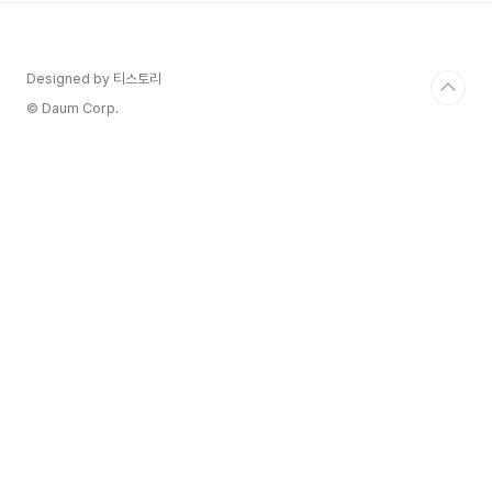
상 & 4.5 별점 수상 2020
- 2020 Riverina Wine Show - 금메달 수상
- 2020 Melbourne International Wine Competition –
Designed by 티스토리
동메달 수상 2024 대한민국주류대상 레드와인 신
대륙 부문 대상 수상! 요즘, 와인 좀 아는 사람들
© Daum Corp.
이 선택한..