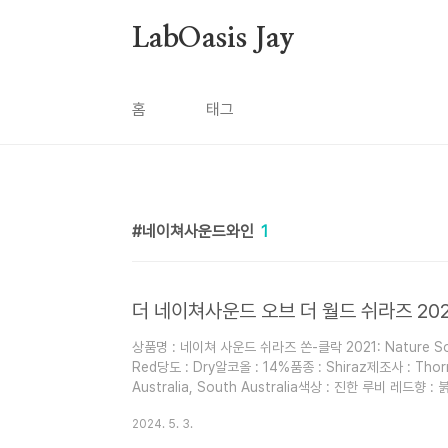
본문 바로가기
LabOasis Jay
홈
태그
네이쳐사운드와인
1
상품명 : 네이쳐 사운드 쉬라즈 쏜-클락 2021: Nature Soun
Red당도 : Dry알코올 : 14%품종 : Shiraz제조사 : Th
Australia, South Australia색상 : 진한 루비 레드
식 : 소고기, 삼겹살 등 육류요리, 치즈맛 : 붉은 과일의 
2024. 5. 3.
져 후각을 자극, 적당한 바디감과 자두맛이 인상적이고, 
참 좋아하는 와인이다이 가격에 이정도 바디감을 느끼면서 