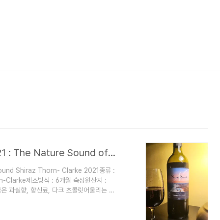
더 네이쳐사운드 오브 더 월드 쉬라즈 2021 : The Nature Sound of the world Shiraz 2021
d Shiraz Thorn- Clarke 2021종류 :
orn-Clarke제조방식 : 6개월 숙성원산지 :
향 : 붉은 과실향, 향신료, 다크 초콜릿어울리는 음
향과 함께 다크 초콜릿, 향신료의 향이 곁들여
부드러운 타닌과의 조화가 일품임 개인적으로
마실수 있는 와인은 별로 없다고 생각한다.