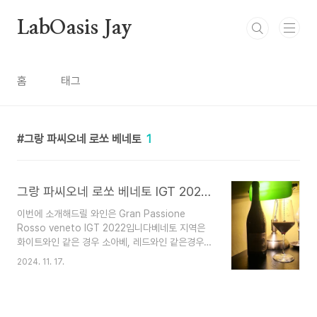
본문 바로가기
LabOasis Jay
홈
태그
그랑 파씨오네 로쏘 베네토
1
그랑 파씨오네 로쏘 베네토 IGT 2022, Gran Passione Rosso IGT 2022
이번에 소개해드릴 와인은 Gran Passione
Rosso veneto IGT 2022입니다베네토 지역은
화이트와인 같은 경우 소아베, 레드와인 같은경우
발폴리첼라, 파씨토, 아마로네 이렇게 유명한데요로
2024. 11. 17.
미오와 줄리엣의 배경 무대가 되는곳입니다.보통 토
착품종을 사용해서 만들어서 D.O.C.G 등급이 많습
니다.하지만 이 Gran Passione 와인같은 경우
IGT등급인데요그 이유는 바로 토착품종이 아닌 국