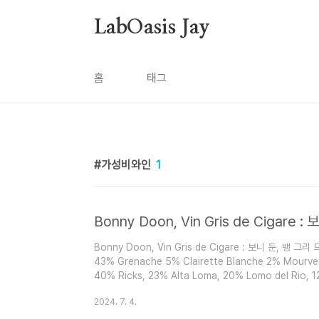
본문 바로가기
LabOasis Jay
홈
태그
가성비와인
1
Bonny Doon, Vin Gris de Cigare 
Bonny Doon, Vin Gris de Cigare : 보니 둔, 뱅 그리 드
43% Grenache 5% Clairette Blanche 2% Mourved
40% Ricks, 23% Alta Loma, 20% Lomo del Rio, 
Winemaker Notes
2024. 7. 4.
“There is a great synergy y between the principal