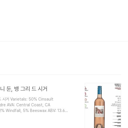
: 보니 둔, 뱅 그리 드 시거
 시거 Varietals: 50% Cinsault
re AVA: Central Coast, CA
12% Windfall, 5% Beeswax ABV: 13.6%
 cépages in the '22 Vin Gris. The beautiful floral and slight perfume