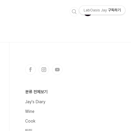
LabOasis Jay
구독하기
분류 전체보기
Jay's Diary
Wine
Cook
 of cherry blossoms from the Cinsault and..
맛집