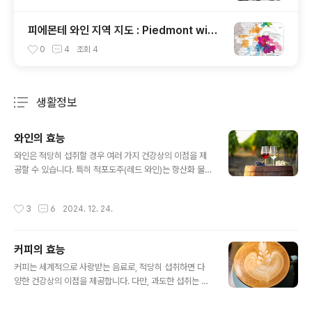
피에몬테 와인 지역 지도 : Piedmont wine
region Map
0
4
조회
4
생활정보
분류 전체보기
주요 글 목록
와인의 효능
글 내용
와인은 적당히 섭취할 경우 여러 가지 건강상의 이점을 제
공할 수 있습니다. 특히 적포도주(레드 와인)는 항산화 물
질과 영양소가 풍부하여 다양한 효능을 지닌 것으로 알려
져 있습니다. 아래는 와인의 주요 효능입니다. 1. 심혈관 건
작성시간
3
6
2024. 12. 24.
강 개선 레드 와인에는 레스베라트롤과 플라보노이드 같
은 항산화 성분이 풍부하여, LDL(나쁜 콜레스테롤)을 감소
시키고 HDL(좋은 콜레스테롤)을 증가시킵니다. 혈관을 유
커피의 효능
연하게 하고 혈전을 방지하여 심장병 위험을 낮춥니다.
글 내용
2. 항산화 효과 와인의 항산화 성분은 활성산소를 중화하
커피는 세계적으로 사랑받는 음료로, 적당히 섭취하면 다
여 세포 손상을 방지하고 노화와 관련된 질환을 예방하
양한 건강상의 이점을 제공합니다. 다만, 과도한 섭취는 부
는 데 도움을 줍니다. 화이트 와인보다 레드 와인에 항산
작용을 유발할 수 있으므로 적정량을 지키는 것이 중요합
화 물질이 더 많이 포함되어 있습니다. 3. 뇌 건강 지원 적
니다. 다음은 커피의 주요 효능입니다. 1. 항산화 효과 커피