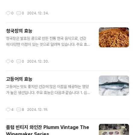
장을 예방하고 시력을 보호합니다. 비타민 A도 풍부해 야
의 주요 효능은 다음과 같습니다: 1. 항산화 효과 가지에
맹증 예방에 효과적입니다. 4. 심혈관 건강 계란에는 HDL
는 강력한 항산화 성분인 안토시아닌(특히 나스닌)이 풍부
작성시간
0
0
2024. 12. 24.
(좋은 콜레스테롤)을 증가시키는..
합니다. 이는 세포를 손상으로부터 보호하고 노화를 늦추
는 데 도움을 줍니다. 껍질 부분에 안토시아닌이 특히 많
이 포함되어 있으므로 껍질째 섭취하는 것이 좋습니다.
청국장의 효능
2. 심혈관 건강 개선 가지는 콜레스테롤 수치를 낮추고 혈
글 내용
액 순환을 개선하여 심혈관 질환의 위험을 줄이는 데 도움
청국장은 발효된 콩으로 만든 전통 한국 음식으로, 건강
을 줄 수 있습니다. 또한 가지에 포함된 식이섬유는 혈압
에 다양한 이점이 있는 것으로 알려져 있습니다. 주요 효능
을 조절하고 동맥경화를 예방하는 데 유익합니다. 3. 혈
은 다음과 같습니다. 1. 소화 건강 개선 유산균 풍부: 청국장
당 조절 가지는 혈당지수(GI)가 낮아 혈당을 안정적으로 유
은 발효 과정에서 유익한 유산균이 풍부하게 생성됩니
작성시간
0
0
2024. 12. 20.
지하는 데 도움이 됩니다. 식이섬유가 ..
다. 이는 장내 유익균을 늘리고 소화를 돕는 데 효과적입니
다. 소화 효소 함유: 발효 과정에서 생성된 효소가 소화
를 촉진하고 위와 장의 부담을 줄여줍니다. 2. 장 건강 증진
고등어의 효능
식이섬유 함유: 청국장에는 식이섬유가 포함되어 있어 장
글 내용
운동을 원활하게 하고 변비를 예방합니다. 항생제 효과: 유
고등어는 맛도 좋지만 건강에 많은 이점을 제공하는 영양
익균이 장내 유해균의 성장을 억제하여 장 건강을 유지합
가 높은 생선입니다. 주요 효능은 다음과 같습니다: 1. 심혈
니다. 3. 심혈관 건강 혈압 조절: 청국장에 포함된 피트산
관 건강 증진 고등어는 오메가-3 지방산(EPA와 DHA)
과 이소플라본 성분이 혈압을 안정시키는 데 도움을 줍니
이 풍부해 혈압을 낮추고, 나쁜 LDL 콜레스테롤을 줄이
작성시간
4
8
2024. 12. 19.
다. 혈전 예방: 발효 중 생성되는 ..
며, 좋은 HDL 콜레스테롤을 증가시키는 데 도움을 줍니
다. 이는 심장 질환 및 뇌졸중 위험을 줄이는 데 효과적입니
다. 2. 뇌 건강 지원 오메가-3 지방산은 뇌 기능을 개선하
플럼 빈티지 와인잔 Plumm Vintage The
고, 기억력 및 집중력을 높이는 데 도움을 줍니다. 특히 노
Winemaker Series
년층에서 치매나 알츠하이머와 같은 신경계 질환 예방