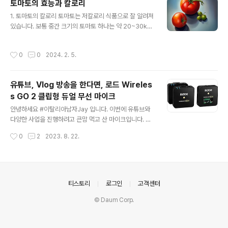
토마토의 효능과 칼로리
를 건강하게 유지하는 데 도움을 줍니다. 2. 심혈관 건강 촉
글 내용
진: 블루베리에는 혈관을 확장시키고 혈압을 낮추는데 도
1. 토마토의 칼로리 토마토는 저칼로리 식품으로 잘 알려져
움이 되는 폴리페놀과 안토시아닌이 함유되어 있습니다.
있습니다. 보통 중간 크기의 토마토 하나는 약 20~30kca
이는 심혈관 질환의 위험을 감소시키고 심장 건강을 촉진
l 정도의 칼로리를 포함하고 있습니다. 토마토는 물분이 많
하는 데 도움을 줄 수 있습니다. 3. 인지 기능 향상: 몇 가지
고 식이섬유와 비타민 C, 카로티노이드 등의 영양소도 풍
작성시간
0
0
2024. 2. 5.
연구들은 블루베리 섭취가 뇌 기능을 ..
부하게 함유하고 있어 건강에도 도움을 줄 수 있습니다. 2.
토마토의 영양소 토마토는 다양한 영양소를 포함하고 있어
건강에 도움이 되는 식품입니다. 주요 영양소로는 비타민
유튜브, Vlog 방송을 한다면, 로드 Wireles
C, 비타민 A, 비타민 K, 카로티노이드, 식이섬유 등이 있습
s GO 2 클립형 듀얼 무선 마이크
니다. - 비타민 C: 면역 시스템 강화와 콜라겐 생산에 도움
글 내용
을 줍니다. - 비타민 A: 시력 개선과 피부 건강에 기여합니
안녕하세요 #이탈리아남자Jay 입니다. 이번에 유튜브와
다. - 비타민 K: 혈액 응고에 필요한 역할을 합니다. - 카로
다양한 사업을 진행하려고 큰맘 먹고 산 마이크입니다. 바
티노이드: 베타카로틴, 리코펜 등의 카로티노이드는 강력
로, 로드 Wireless GO 2 클립형 듀얼 무선 마이크 원래
작성시간
0
2
2023. 8. 22.
한 항..
는 가격대비 아주 좋은 소니의 ICD - TX660 을 사용해서
유튜브하려고 했는데요 사실 현대인들에게 시간과 돈 합리
적인 지출을 생각하고 투자를 해야하는데 소니의 보이스레
코더도 정말 가격대비 좋지만 영상편집을 할때 싱크를 맞
춰야하는 번거로움이 있습니다. 휴대성과 가격, 성능은 따
의안내
티스토리
로그인
고객센터
라올수가 없는거같아요. 핸드폰으로 영상을 찍거나 노트
© Daum Corp.
북, 아니면 좋은 액션캠 과도 호환이 잘되는 #로드Wirele
ssGO2 클립형 듀얼 무선 마이크 이녀석을 산뒤 영상의
퀄리티가 많이 올라갔어요 노트북으로 바로 연결해서 사용