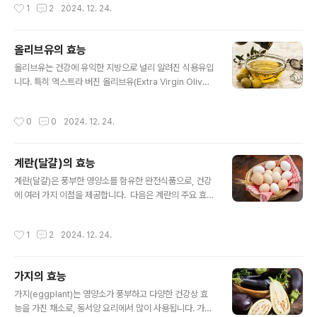
작성시간
1
2
2024. 12. 24.
당한 와인 섭취는 알츠하이머병 및 치매와..
에는 폴리페놀과 같은 항산화 성분이 풍부하여 세포 손상
을 줄이고 노화를 예방하는 데 도움을 줍니다. 활성산소
를 제거해 염증을 억제하고 암 예방에도 기여할 수 있습니
올리브유의 효능
다. 2. 인지 기능 향상 커피의 카페인은 뇌의 각성 상태
글 내용
를 높이고 집중력, 기억력, 학습 능력을 향상시키는 데 도움
올리브유는 건강에 유익한 지방으로 널리 알려진 식용유입
을 줍니다. 알츠하이머병과 파킨슨병 같은 신경퇴행성 질
니다. 특히 엑스트라 버진 올리브유(Extra Virgin Oliv
환의 위험을 줄일 가능성이 있습니다. 3. 에너지 증진 및 피
e Oil)는 품질이 높고 항산화 성분이 풍부하여 다양한 건강
로 감소 카페인은 중추신경계를 자극하여 에너지를 증가시
상 효능을 제공합니다. 아래는 올리브유의 주요 효능입니
작성시간
0
0
2024. 12. 24.
키고 피로를 줄여줍니다. 운동 전 커피를..
다. 1. 심혈관 건강 개선 올리브유는 불포화 지방산(특히 단
일불포화 지방산)을 풍부하게 함유하고 있어, LDL(나쁜 콜
레스테롤)을 줄이고 HDL(좋은 콜레스테롤)을 증가시킵니
계란(달걀)의 효능
다. 염증을 줄이고 혈압을 낮춰 심혈관 질환 위험을 감소시
글 내용
킵니다. 2. 강력한 항산화 효과 올리브유에는 폴리페놀, 비
계란(달걀)은 풍부한 영양소를 함유한 완전식품으로, 건강
타민 E, 올레오칸탈과 같은 항산화 성분이 포함되어 있
에 여러 가지 이점을 제공합니다. 다음은 계란의 주요 효능
어 세포 손상을 방지하고 노화를 늦추는 데 도움을 줍니다.
입니다: 1. 단백질 공급원 계란은 고품질의 완전 단백질
이러한 성분들은 암 예방에도 긍정적인 역할을 할 수 있습
로, 필수 아미노산이 모두 포함되어 있습니다. 근육 형성
작성시간
1
2
2024. 12. 24.
니다. 3. 뇌 건..
과 유지, 조직 복구에 도움을 줍니다. 특히 운동 후 단백
질 섭취원으로 적합합니다. 2. 뇌 건강 증진 계란 노른자에
는 콜린이 풍부하게 함유되어 있어 뇌 기능 향상과 기억
가지의 효능
력 개선에 도움을 줍니다. 콜린은 태아와 유아의 두뇌 발달
글 내용
에도 필수적입니다. 3. 눈 건강 개선 계란 노른자에는 루테
가지(eggplant)는 영양소가 풍부하고 다양한 건강상 효
인과 제아잔틴 같은 항산화 성분이 있어, 황반변성과 백내
능을 가진 채소로, 동서양 요리에서 많이 사용됩니다. 가지