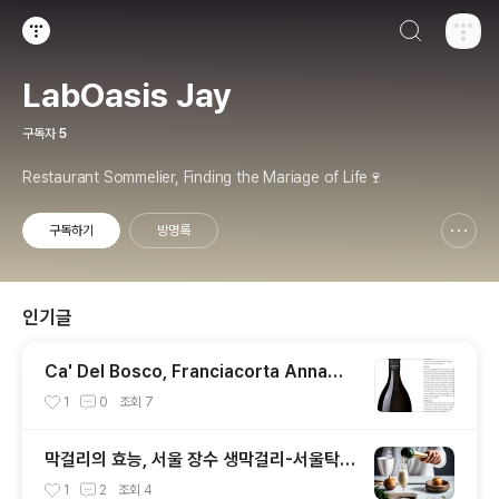
검색하기
티스토리
LabOasis Jay
구독자
5
Restaurant Sommelier, Finding the Mariage of Life🍷
구독하기
방명록
신고하기 레이어
열기
인기글
Ca' Del Bosco, Franciacorta Annama
ria Clementi 2014 : 까델 보스코, 안나마
1
0
조회
7
리아 클레멘티 2014
막걸리의 효능, 서울 장수 생막걸리-서울탁주
제조협회
1
2
조회
4