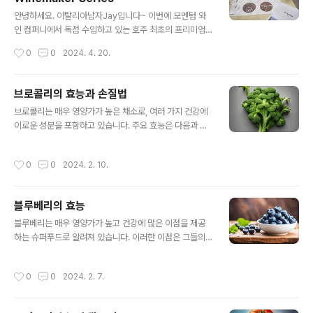
글 내용
에 기여할 수 있습니다. 3. 항염 및 면역력 강화 고등어에
안녕하세요. 이탈리아남자Jay입니다~ 이번에 모멘텀 와
는 항염 효과가 있는 성분이 있어 만성 염증을 줄이고 면
인 컴퍼니에서 독점 수입하고 있는 호주 최초의 프리미엄
역 체계를 강화합니다. 이는 관절염과 같은 염증성 질환 예
글라스웨어 '플럼(Plumm)글라스'의 퍼포먼스를 직접 경
작성시간
0
0
2024. 4. 20.
방에 유익합니다. 4. 피부 ..
험해볼수 있는 글라스 테이스팅 자리에 다녀왔습니다. 정
말 좋은 경험을 할수 있었던 자리였습니다. 각 종류별 글라
스웨어에 맞는 품종과 와인스타일을 더욱더 끌어 올릴수
브로콜리의 효능과 손질법
있는 시음회 였습니다. 이번에는 글라스웨어에 맞는 6가지
글 내용
브로콜리는 매우 영양가가 높은 채소로, 여러 가지 건강에
와인을 테이스팅 했습니다. 테이스팅 블로그 작성하면 다
이로운 성분을 포함하고 있습니다. 주요 효능은 다음과 같
시 수정하겠습니다. 테이스팅 와인 정보도 조만간 블로그
습니다: 1. 항산화 작용 브로콜리에는 비타민 C, 카로티노
에 업로드하겠습니다. 이번에 와인테이스팅과 글라스웨어
이드(β-카로틴, 루테인, 제오판틴 등) 및 플라보노이드(쿼
의 느낌을 많이 받고 왔는데요 같은 와인이라도 어떤 글라
작성시간
0
0
2024. 2. 10.
르세틴, 카페인 등)와 같은 강력한 항산화물질이 풍부하게
스웨어를 사용하느냐에 따라 굉장히 다른 퍼포먼스를 보여
함유되어 있습니다. 이들은 세포 손상을 줄이고 염증을 감
주는걸 경험하고 왔습니다. 마치 사람과 같다고 생각이 들..
소시켜 심혈관 질환 및 다양한 만성질환의 위험을 낮출 수
블루베리의 효능
있습니다. 2. 항염증 작용 브로콜리에 함유된 화합물은 염
글 내용
증을 줄이고 면역 시스템을 지원하여 염증성 질환의 발병
블루베리는 매우 영양가가 높고 건강에 많은 이점을 제공
가능성을 낮출 수 있습니다. 3. 항암 효과 브로콜리에는 항
하는 슈퍼푸드로 알려져 있습니다. 이러한 이점은 그들의
암 활성을 가진 화합물인 화이토케미컬(스룰포라판)이 풍
고기능성 성분과 항산화 물질에 기인합니다. 여기에는 다
부하게 함유되어 있습니다. 이 물질은 유방암, 전립선암, 대
음과 같은 효능들이 포함됩니다: 1. 항산화 효과: 블루베리
작성시간
0
0
2024. 2. 7.
장암 등 다양한 종류의 암세..
는 항산화 성분인 안토시아닌, 플라보노이드, 폴리페놀 등
을 풍부하게 함유하고 있습니다. 이러한 항산화 물질은 유
해한 자유 라디칼을 제거하여 세포 손상을 예방하고, 신체