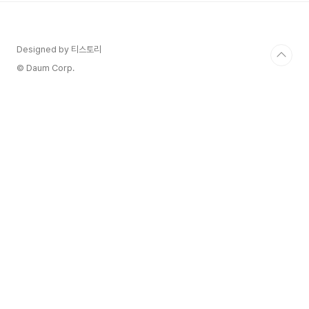
Intensity 보통 당도 Sweetness Dry 알콜
Alcohol 높은 타닌 Tannin 견고한 풍미 Flavor
후추 말로락틱 발효를 통해 만든 와인이다 MLF 굉
Designed by 티스토리
장히 실키한 뉘앙스의 레드 미디움 바디, 올..
© Daum Corp.