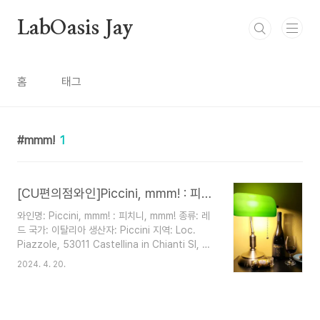
본문 바로가기
LabOasis Jay
홈
태그
mmm!
1
[CU편의점와인]Piccini, mmm! : 피치니, mmm! 음 피치니
와인명: Piccini, mmm! : 피치니, mmm! 종류: 레
드 국가: 이탈리아 생산자: Piccini 지역: Loc.
Piazzole, 53011 Castellina in Chianti SI, 이
탈리아 알코올: 14% 가격: 12,000원 색상: Color
2024. 4. 20.
Clear Deep Garnet 음식: 치킨코틀레타, 사슴 라
구파스타, 클레식 까르보나라 공격적인 비트와 힙합
웅장한 오페라가 잘어울리는 맛이다 Eminem - Till
i Collapse 점도 Viscosity 진함 향 강도 Nose