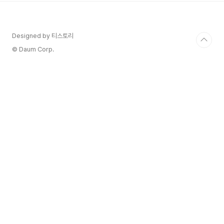
실의 풍미와 농축미가 축적된 포도만 사용하고 있
다. 황갈색 테두리가 옅게 비치는 깊고 짙은 루비 레
드 컬러를 띠며 기분 좋은 달콤함을 선사하는 잘 익
Designed by 티스토리
은 무화과, 건포도, 말린 자두의 풍미와 다양한 레이
어가 더해져 미묘하지만 강건한 느낌이 전달된다.
© Daum Corp.
이태리 최남단의 아파시멘토보다..