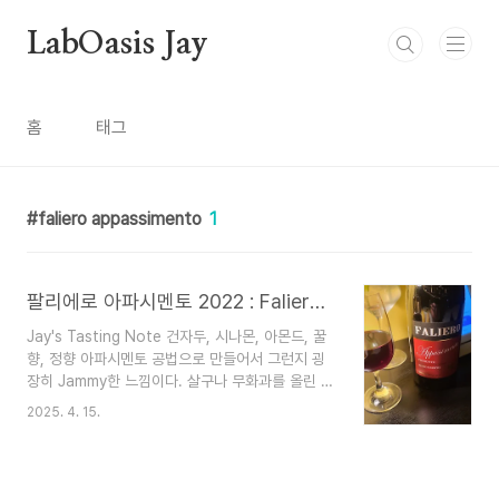
본문 바로가기
LabOasis Jay
홈
태그
faliero appassimento
1
팔리에로 아파시멘토 2022 : Faliero Appassimento 2022
Jay's Tasting Note 건자두, 시나몬, 아몬드, 꿀
향, 정향 아파시멘토 공법으로 만들어서 그런지 굉
장히 Jammy한 느낌이다. 살구나 무화과를 올린 타
르트와 함께 마셔도 좋을것같다. 종류: 레드 생산지:
2025. 4. 15.
이탈리아 > 피에몬테 생산자: Dezzani Srl 품종:
돌체토, 바르베라 도수/용량: 14% / 750 ml 와인
& 생산자 소개 Piemonte 아파시멘토는 법규상으
로 재배면적에 따른 수확량을 제한 및 조절하여 과