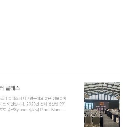
스터 클래스
인 마스터 클래스에 다녀왔는데요 좋은 정보들이
트 와인입니다. 2023년 전체 생산량:991
종류Sylaner 실바너 Pinot Blanc 피
 피노 그리 Gewurztraminer 게뷔르츠트라미
산량이 많습니다 프랑스 전체 포도원 평균 유
년 최초의 바이오 다이나믹 농법이 알자스에서