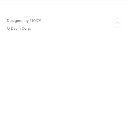
것같다. 이탈리안 레스토랑에서 끼안티쪽보다 바디
감 있는 와인을 찾는다면 크로스 마운틴 몬테풀치아
노 다부르쪼 추천... 아마 저희 가게에서 사용할듯:)
Designed by 티스토리
종류: 레드 생산지: 이탈리아 > 아브루초 생산
자: ILauri 품종: 몬테풀치아노 도수/용
© Daum Corp.
량: 13% / 750 ml 수상내역 Intern..