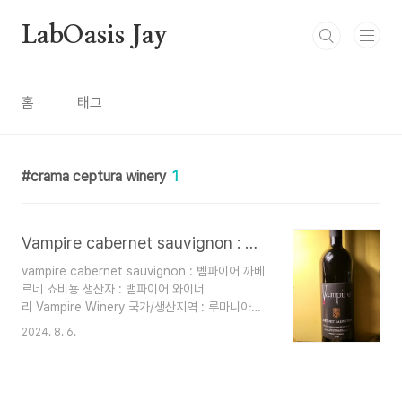
본문 바로가기
LabOasis Jay
홈
태그
crama ceptura winery
1
Vampire cabernet sauvignon : 벰파이어 까베르네 쇼비뇽
vampire cabernet sauvignon : 벰파이어 까베
르네 쇼비뇽 생산자 : 뱀파이어 와이너
리 Vampire Winery 국가/생산지역 : 루마니아
(Romania) 주요품종 : 카베르네 소비
2024. 8. 6.
뇽 (Cabernet Sauvignon) 알코올 : 13 % 음용
온도 : 16~18 ℃ 추천음식 : 붉은육류, 스테이
크, 양갈비, 바비큐, 불고기, 파스타, 다양한 치
즈, 햄버거, 한국음식 등과 잘 어울린다. 뱀파이어