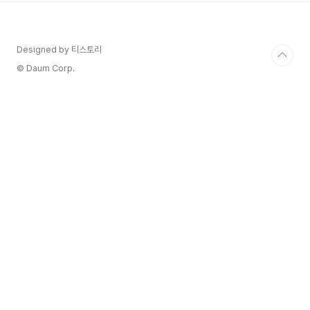
® 카베르네 소비뇽 샌프란시스코 크로니클
은 2022년 1월에 뱀파이어 카베르네에 금메달
을 수여했으며, 현재 로스앤젤레스 와인 챌린지에서
Designed by 티스토리
도 우리의 뱀파이어 카베르네는 91점 등급을 받
아 또 다른 금메달을 수상했습니다. 우리의 카베르
© Daum Corp.
네 소비뇽은 블랙베리, 익은 자두, 모카의 매혹적
인 향이 있으며, ..