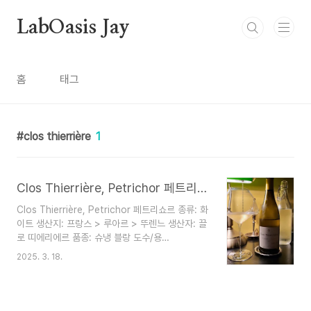
본문 바로가기
LabOasis Jay
홈
태그
clos thierrière
1
Clos Thierrière, Petrichor 페트리쇼르
Clos Thierrière, Petrichor 페트리쇼르 종류: 화
이트 생산지: 프랑스 > 루아르 > 뚜렌느 생산자: 끌
로 띠에리에르 품종: 슈냉 블랑 도수/용
량: 13.3% / 750 ml "페트리쇼
2025. 3. 18.
르 Petrichor"는 한동안 비가 오지 않아 마른 땅
에 첫 비가 온 후 촉촉하고 상쾌한 향기를 일컫는 단
어인데요. 영어에도 있고 불어에도 있는 말입니
다. 그리고 포도가 수확된 밭의 이름이기도 합니