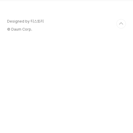
다. 청량한 비 내음은 이곳 토양의 특징이기도 하지
만 페트리쇼르를 만들기 위한 포도를 수확할 때
도 가볍게 비가 왔었기에... 여러모로 빗방울 느
Designed by 티스토리
낌 물씬 나는 와인입니다. ​모과, 백도, 레몬, 서양
배, 감초 등 달고 프루티한 슈냉블랑 특유의 향이 가
© Daum Corp.
득하면서도 맛이 좀 더 부드럽기 때문에 기름진 생
선인 참..