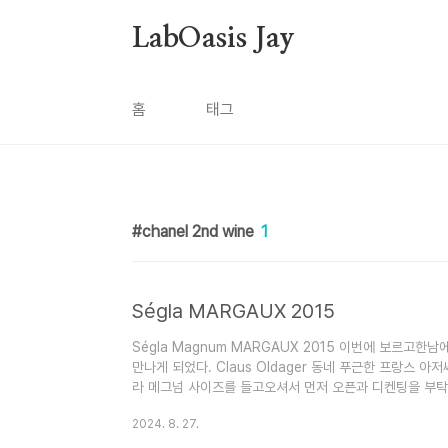
본문 바로가기
LabOasis Jay
홈
태그
chanel 2nd wine
1
Ségla MARGAUX 2015
Ségla Magnum MARGAUX 2015 이번에 보르고
만나게 되었다. ​​Claus Oldager 동네 푸근한 프랑스 
라 메그넘 사이즈를 들고오셔서 먼저 오픈과 디켄팅을 부
도비아데네 프로세코 NV를 드시면서 이런저런 얘기를 나
2024. 8. 27.
로 약속하고 오늘의 블로그를 써보겠습니다. 샤또 로잔-세
유한 샤또 라우잔-세글 라는 이 귀중한 공동체의 가장 훌