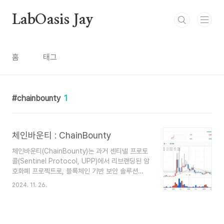
본문 바로가기
LabOasis Jay
홈
태그
chainbounty
1
체인바운티 : ChainBounty
체인바운티(ChainBounty)는 과거 센티넬 프로토
콜(Sentinel Protocol, UPP)에서 리브랜딩된 암
호화폐 프로젝트로, 블록체인 기반 보안 솔루션
을 제공합니다. 이 프로젝트는 2024년 10월 새로
2024. 11. 26.
운 BOUNTY 토큰을 발행했으며, 같은 해 12월 메
인넷 출시를 계획하고 있습니다. 체인바운티는 플랫
폼 개발과 생태계 확장에 주력하고 있으며, 새로
운 기능을 지원하는 Arbitrum One 네트워크를 기