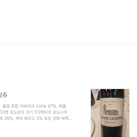
그랑쥬
 품종 혼합 카베르네 소비뇽 67%, 메를
,000병 포도원의 크기 113헥타르 포도나무
로 28%, 쁘띠 베르도 5% 토양 유형 북쪽
 수확량(hls/ha) 34.89hls/ha 성숙/숙
은색. 딸기나 라즈베리와 같은 붉은 과일의 향
소비뇽이 67% 포함되어 있어 타닌 구조