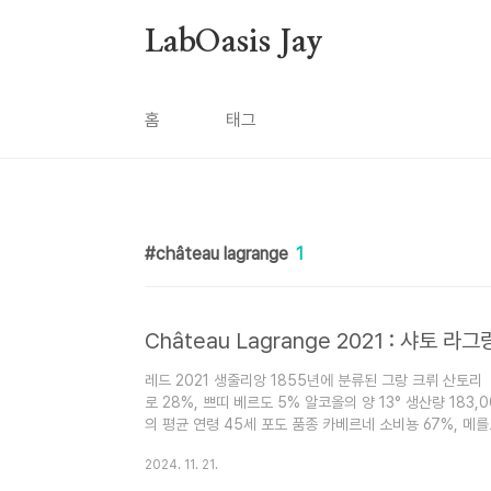
본문 바로가기
LabOasis Jay
홈
태그
château lagrange
1
Château Lagrange 2021 : 샤토 라
레드 2021 생줄리앙 1855년에 분류된 그랑 크뤼 산토리
로 28%, 쁘띠 베르도 5% 알코올의 양 13° 생산량 183
의 평균 연령 45세 포도 품종 카베르네 소비뇽 67%, 메를
을 향한 Gunzian 자갈 경사면 2개 포도원 기술 통합 포도 재배
2024. 11. 21.
성 : 21개월 사장님의 말씀 진홍색 색조가 있는 진한 붉
기로운 노트. 공격은 부드럽고 살찐다. 블렌드에 카베르네 