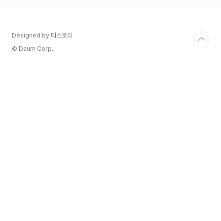
Cotes du VivaraisAOC Duche d'UzesAOC
Grignan-les-AdhemarAOC LuberonAOC
Ventoux17개 크뤼(Cru)지역2개 뱅 두 나뛰렐
Designed by 티스토리
(Vin doux Naturels)22곳의 마을 명이 함께 표기
되는 꼬뜨 뒤 론..
© Daum Corp.