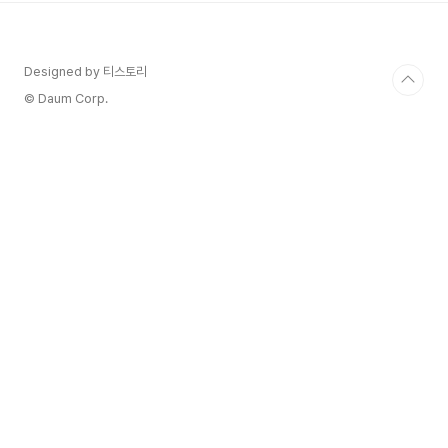
은 과즙이 특히 풍부한 최고의 산지의 포도로 만들
어지며 소량으로 수확됩니다. Alto Adige DOC
Pinot Grigio 2022레몬, 시트러스, 라이트 바디
Designed by 티스토리
청량함, 스테인리스 발효 Alto Adige Valle
Isarco DOC Riesling 2022유질감, M..
© Daum Corp.