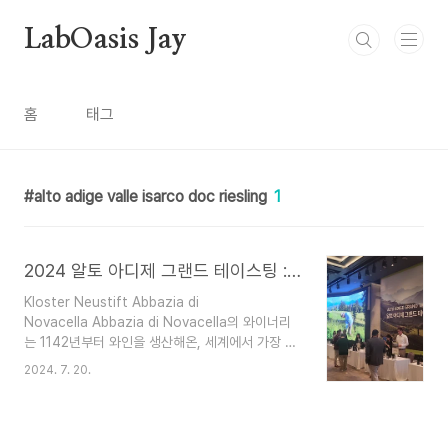
본문 바로가기
LabOasis Jay
홈
태그
alto adige valle isarco doc riesling
1
2024 알토 아디제 그랜드 테이스팅 : 2024 Alto Adige Grand Tasting
Kloster Neustift Abbazia di
Novacella Abbazia di Novacella의 와이너리
는 1142년부터 와인을 생산해온, 세계에서 가장 오
래된 와이너리 중 하나입니다.오늘날 Abbazia는
2024. 7. 20.
100헥타르의 부지를 보유하고 있으며, 850,000
병을 생산합니다. Abbazia di Novacella의 와인
은 높은 품질과 장기간 숙성이 가능한 것이 특징입
니다. Abbazia의 크루 와인인 Praepositus 와인