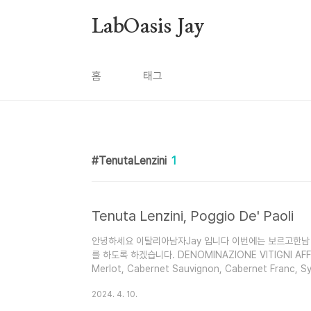
본문 바로가기
LabOasis Jay
홈
태그
TenutaLenzini
1
Tenuta Lenzini, Poggio De' Paoli
안녕하세요 이탈리아남자Jay 입니다 이번에는 보르고한남 하우스
를 하도록 하겠습니다. DENOMINAZIONE VITIGNI AFFI
Merlot, Cabernet Sauvignon, Cabernet Franc, Sy
botte grande,tonneaux per 24 mesi here are aro
2024. 4. 10.
expect; sensorial alchemies that cannot be expl
expressiveness of nature, the origins of a ..