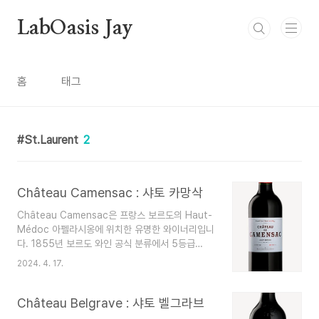
본문 바로가기
LabOasis Jay
홈
태그
St.Laurent
2
Château Camensac : 샤토 카망삭
Château Camensac은 프랑스 보르도의 Haut-
Médoc 아펠라시옹에 위치한 유명한 와이너리입니
다. 1855년 보르도 와인 공식 분류에서 5등급
(Cinquièmes Crus) 등급을 받았습니다. 이 에스
2024. 4. 17.
테이트는 18세기까지 거슬러 올라가는 길고 유구한
역사를 자랑합니다. 오메독(Haut-Médoc)의 자갈
토양에 자리잡은 샤토 카망삭(Château
Château Belgrave : 샤토 벨그라브
Camensac)의 포도밭은 약 75헥타르(185에이