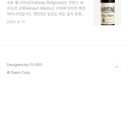
샤토 벨그라브(Château Belgrave)는 프랑스 보
커)에 달합니다. 이 농장에서는 주로 카베르네 소비
르도의 오메독(Haut-Médoc) 지역에 위치한 명문
뇽(Cabernet Sauvignon)과 메를로(Merlot) 포
와이너리입니다. 1855년 보르도 와인 공식 분류에
도를 재배하며, 이 테루아에서 잘 자라는 카베르네
서 5차 성장(Cinquièmes Crus)으로 분류되었습
프랑(Cabernet Franc)과 프티 베르도(Petit
2024. 4. 17.
니다. 이 에스테이트는 17세기까지 거슬러 올라가
Verdot)도 소량 재배합니다. 역사 전반에 걸쳐 다
는 오랜 역사를 가지고 있으며 수세기 동안 품질이
양한 소유주와 관리하에..
좋은 와인으로 인정받아 왔습니다. Belgrave의 포
도밭은 전형적인 Haut-Médoc 테루아인 약 59헥
타르(146에이커)의 자갈 토양으로 이루어져 있습니
다. 포도원에는 주로 카베르네 소비뇽(Cabernet
Sauvignon), 메를로(Merlot), 카베르네 프랑
Designed by 티스토리
(Cabernet Franc), 프티 베르도(Petit Verdot)
포도 품종이 심어져 있으며 이러한 환경에서 잘 자
© Daum Corp.
라고 벨..