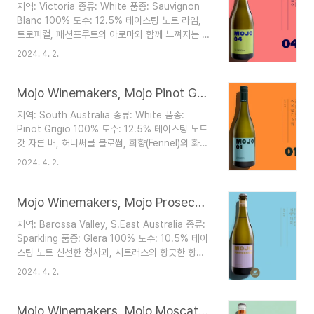
지역: Victoria 종류: White 품종: Sauvignon
짐 페어링 소고기, 양갈비, 돼지고기 구이, BBQ 포
Blanc 100% 도수: 12.5% 테이스팅 노트 라임,
크 립 등 대부분의 고기요리 1963년 설립된 호주의
트로피컬, 패션프루트의 아로마와 함께 느껴지는 복
와인 대기업 조발 패밀리 와인즈(Joval Family
숭아 꽃 힌트 입에서는 향긋한 레몬 라임 커드, 아주
Wines)에서는 2003년에 재미있는 프로젝트를 시
2024. 4. 2.
살짝 솔티한 미네랄리티가 돋보임 크리스피한 산미
작합니다. 호주 내 각 지역의 다양성을 즐기기 위해
가 주는 상쾌함과 좋은 밸런스 홀짝 홀짝 편하게 마
모인 와인메이커..
시기 좋은 부드러운 화이트 페어링 다양한 샐러드,
Mojo Winemakers, Mojo Pinot Grigio 2022
고수가 들어간 요리, 야채 볶음과의 좋은 궁합 서빙
지역: South Australia 종류: White 품종:
온도는 9~12도가 좋다. 1963년 설립된 호주의 와
Pinot Grigio 100% 도수: 12.5% 테이스팅 노트
인 대기업 조발 패밀리 와인즈(Joval Family
갓 자른 배, 허니써클 블로썸, 회향(Fennel)의 화려
Wines)에서는 2003년에 재미있는 프로젝트를 시
한 아로마가 매력적이면서도 마시기 편한 화이트 꿀
작합니다. 호주 내 각 지역의 다양성을 즐기기 위해
2024. 4. 2.
로 양념한 데친 배, 아오리사과 껍질 팔레트가 크리
모인 와인메이커, 포도 재배자, 예술가들의 협업으
스피한 산미와 함께 조화롭게 균형을 이룸 쌉쌀한
로, 모두가 즐길 수 있는 정..
자몽 뉘앙스의 미네럴리티가 오랫동안 신선하게 지
Mojo Winemakers, Mojo Prosecco NV
속됨 페어링 생선구이, 조개 요리, 해산물 리조또,
지역: Barossa Valley, S.East Australia 종류:
사시미 등의 다양한 해산물 요리 1963년 설립된 호
Sparkling 품종: Glera 100% 도수: 10.5% 테이
주의 와인 대기업 조발 패밀리 와인즈(Joval
스팅 노트 신선한 청사과, 시트러스의 향긋한 향이
Family Wines)에서는 2003년에 재미있는 프로젝
기분 좋게 만들어주는 스파클링와인 입안을 가득 채
트를 시작합니다. 호주 내 각 지역의 다양성을 즐기
2024. 4. 2.
우는 신선한 과일 팔레트와 크리스피한 산미의 밸런
기 위해 모인 와인메이커, 포도 재배자, 예술가들의
스 시간이 지날수록 더 좋아지는 과실 풍미와 부드
협업으로, 모두가 즐길 수..
러운 버블 마시고 나면 입안이 깔끔하고, 개운해지
Mojo Winemakers, Mojo Moscato NV