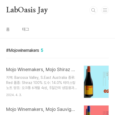
본문 바로가기
LabOasis Jay
홈
태그
Mojowinemakers
5
Mojo Winemakers, Mojo Shiraz 2021
지역: Barossa Valley, S.East Australia 종류:
Red 품종: Shiraz 100% 도수: 14.0% 테이스팅
노트 양조: 오크통 6개월 숙성, 5일간의 냉침용과
7일 간의 스킨 컨택트 과정을 거침 부드러운 탄닌에
2024. 4. 3.
고소한 피니시까지 매우 만족스럽게 느껴지는 호주
쉬라즈 스모키함이 느껴지는 검은 라즈베리 과일 아
로마 입에서는 진하고, 고급스러운 붉은색 과일이
Mojo Winemakers, Mojo Sauvignon Blanc 2022
흰후추와 다양한 스파이스와 함께 복합적으로 느껴