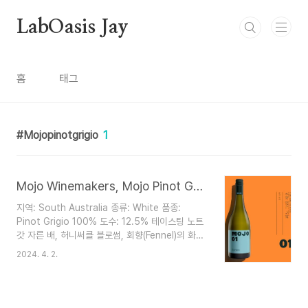
본문 바로가기
LabOasis Jay
홈
태그
Mojopinotgrigio
1
Mojo Winemakers, Mojo Pinot Grigio 2022
지역: South Australia 종류: White 품종:
Pinot Grigio 100% 도수: 12.5% 테이스팅 노트
갓 자른 배, 허니써클 블로썸, 회향(Fennel)의 화려
한 아로마가 매력적이면서도 마시기 편한 화이트 꿀
2024. 4. 2.
로 양념한 데친 배, 아오리사과 껍질 팔레트가 크리
스피한 산미와 함께 조화롭게 균형을 이룸 쌉쌀한
자몽 뉘앙스의 미네럴리티가 오랫동안 신선하게 지
속됨 페어링 생선구이, 조개 요리, 해산물 리조또,