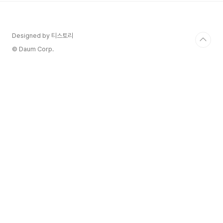
사시미 등의 다양한 해산물 요리 1963년 설립된 호
주의 와인 대기업 조발 패밀리 와인즈(Joval
Family Wines)에서는 2003년에 재미있는 프로젝
Designed by 티스토리
트를 시작합니다. 호주 내 각 지역의 다양성을 즐기
기 위해 모인 와인메이커, 포도 재배자, 예술가들의
© Daum Corp.
협업으로, 모두가 즐길 수..