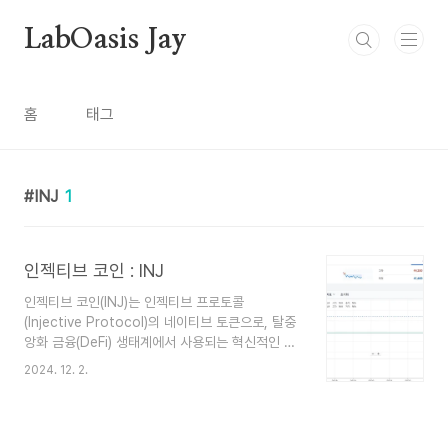
본문 바로가기
LabOasis Jay
홈
태그
INJ
1
인젝티브 코인 : INJ
인젝티브 코인(INJ)는 인젝티브 프로토콜
(Injective Protocol)의 네이티브 토큰으로, 탈중
앙화 금융(DeFi) 생태계에서 사용되는 혁신적인 암
호화폐입니다. 이 코인은 주로 사용자의 거래와 네
2024. 12. 2.
트워크의 보안을 강화하고, 거버넌스 참여를 통
해 의사 결정에 기여할 수 있도록 설계되었습니다.
주요 특징 탈중앙화 거래소(DEX) 지원: 인젝티
브 프로토콜은 고속의 탈중앙화 거래소 기능을 제공