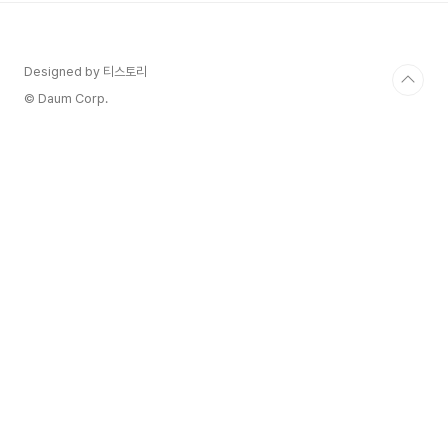
아할 수 있는 매력을 가짐 페어링 비프타르타르, 라
구파스타, 양념갈비와 함께 즐긴다면 최고 자끄 프
렐랑(Jacques Frelin)은 프랑스 유기농 와인의 개
Designed by 티스토리
척자이자 주요 메이커 중 한 명 입니다. 유기농 와인
이 유행하지 않았던 1983년부터 지금까지 약 40년
© Daum Corp.
동안 100% 유기..