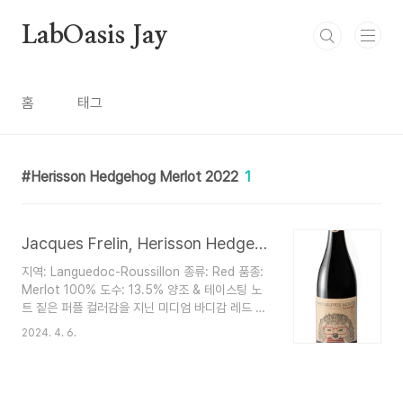
본문 바로가기
LabOasis Jay
홈
태그
Herisson Hedgehog Merlot 2022
1
Jacques Frelin, Herisson Hedgehog Merlot 2022
지역: Languedoc-Roussillon 종류: Red 품종:
Merlot 100% 도수: 13.5% 양조 & 테이스팅 노
트 짙은 퍼플 컬러감을 지닌 미디엄 바디감 레드 붉
은 과실향, 감, 말린 무화과, 바닐라의 아로마 부드
2024. 4. 6.
럽고, 누룽지 같은 구수한 향과 맛, 시간이 지날 수
록 느껴지는 다크 쵸콜렛 레이어별로 재미를 느낄
수 있는 와인 적당한 바디감, 실키한 탄닌, 둥글둥글
한 맛이 매력적으로 누구나 쉽게 다가갈 수 있고 좋