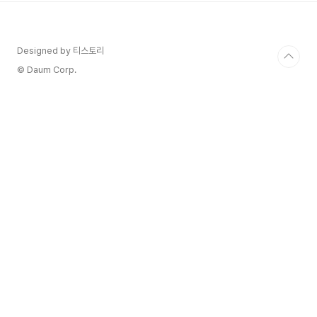
를 보내기에 너무 적합한 와인입니다. 종류 : 화이트
생산지 : 프랑스 > 알자스 생산자 : Domaine
Allimant Laugner 품종 : 리슬링 도수/용량 :
Designed by 티스토리
12.5% / 750 ml ✔️ 오랜 전통과 세심한 품질 관
리 17세기부터 이어져 온 가문의 역사와 전통을 바
© Daum Corp.
탕으로, 포도밭을 세심하게 구분하..