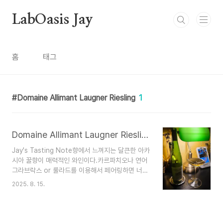
본문 바로가기
LabOasis Jay
홈
태그
Domaine Allimant Laugner Riesling
1
Domaine Allimant Laugner Riesling : 도멘 알리망 로그네 리슬링 2023
Jay's Tasting Note향에서 느껴지는 달큰한 아카
시아 꿀향이 매력적인 와인이다.카르파치오나 연어
그라브락스 or 룰라드를 이용해서 페어링하면 너무
좋을것같은 와인자몽과 꿀로 만든 드레싱에 마리네
2025. 8. 15.
이드한 생선살을 함께 곁들여 드신다면 최고의 페어
링이 될거같은 와인허브 딜과 엑스트라버진 올리브,
석류와도 너무 잘 어울릴거 같은 와인입니다.집에서
사랑하는 연인분들과 함께 한다면 잊을수 없는 하루