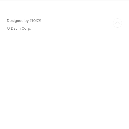
PARNAS 그랜드 인터컨티넨탈 서울 파르나스에서
진행됬습니다.입구에 있는 배너를 보고 두근두
근!! 티켓확인을 마친후 입구에서 본 풍경입니다.엄
Designed by 티스토리
청 많은 인파에 놀랐어요~! 입장후에 처음으로 방문
한 ISOLE e OLENA PNK 대표님과 인사를 나눈
© Daum Corp.
뒤 와인을 맛봤습니다.끼안티 와인중에 탄탄한 구조
감을 가진 와인이라고 생각합니다 너무 맛있어..