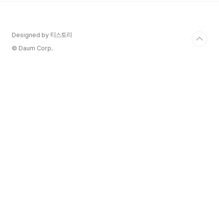
린다. Jay의 추천 강렬한 타닌감, 흑연 연필심 철
분, 플럼, 검붉은 베리, 민트향 보르고한남에서는
All most red meet match's good 특히 한우
Designed by 티스토리
안심스테이크에 머쉬룸소스를 곁들여 먹으면
Perfact 멜란자네..
© Daum Corp.