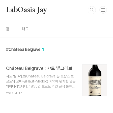
본문 바로가기
LabOasis Jay
홈
태그
Château Belgrave
1
Château Belgrave : 샤토 벨그라브
샤토 벨그라브(Château Belgrave)는 프랑스 보
르도의 오메독(Haut-Médoc) 지역에 위치한 명문
와이너리입니다. 1855년 보르도 와인 공식 분류에
서 5차 성장(Cinquièmes Crus)으로 분류되었습
2024. 4. 17.
니다. 이 에스테이트는 17세기까지 거슬러 올라가
는 오랜 역사를 가지고 있으며 수세기 동안 품질이
좋은 와인으로 인정받아 왔습니다. Belgrave의 포
도밭은 전형적인 Haut-Médoc 테루아인 약 59헥