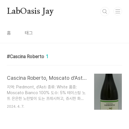
본문 바로가기
LabOasis Jay
홈
태그
Cascina Roberto
1
Cascina Roberto, Moscato d’Asti DOCG
지역: Piedmont, d'Asti 종류: White 품종:
Moscato Bianco 100% 도수: 5% 테이스팅 노
트 은은한 노란빛이 도는 프레시하고, 쥬시한 화이
트 스파클링 코에서 느껴지는 감귤, 사과, 복숭아,
2024. 4. 7.
꽃향의 아로마가 기분 좋게 다가옴 이어서 느껴지는
신선한 미네럴과 크리스피한 산미의 밸런스가 훌륭
하며, 부드럽고, 청량한 목넘김으로 마무리됨 페어
링 조개 라비올리, 레몬 머랭 타르트, 카라멜 슬라이