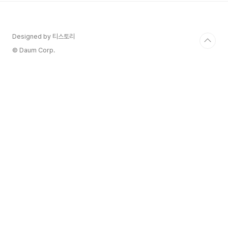
스 피코 마카리오 와이너리는 100헥타르 규모의 포
도밭을 보유하고 있으며, 1997년 피에몬테주 바르
베라 다스티(Barbera d' Asti DOCG)의 중심부인
Designed by 티스토리
몸바루초(Mombaruzzo)에 Pico와 Maccario
형제가 설립 하였습니다. 형제가 시작부터 이끄는
© Daum Corp.
피코 마카리오 와이너리는..