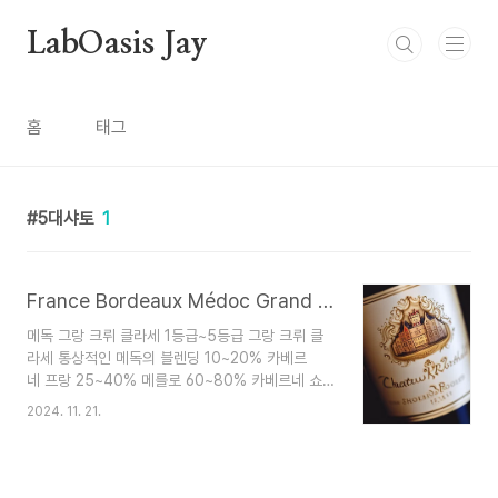
본문 바로가기
LabOasis Jay
홈
태그
5대샤토
1
France Bordeaux Médoc Grand Cru Classé 1st to 5th grade : 프랑스 보르도 메독 그랑 크뤼 클라세 1~5 등급
메독 그랑 크뤼 클라세 1등급~5등급 그랑 크뤼 클
라세 통상적인 메독의 블렌딩 10~20% 카베르
네 프랑 25~40% 메를로 60~80% 카베르네 쇼
비뇽 나폴레옹 3세는 1855년 만국박람회에 대비
2024. 11. 21.
해 와인 중개상들에게 프랑스를 대표할 최상의 와인
을 골라달라고 의뢰했다. 중개상들은 이 등급 분류
가 공식적인 것이 돼서는 안 된다는 조건하에 등급
을 매겼는데 이 당시만 해도 가격은 곧 품질이기