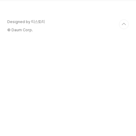
도 했다. 이런 식의 새로운 등급 체계에 따라 최상위
급, 즉 크뤼급 포도원 5곳에서 생산되는 와인들
을 '1등급', 그다음으로 뛰어난 14곳의 포도원에
Designed by 티스토리
서 생산되는 와인들을 2등급이 되는 식으로 5등급
까지 등급이 매겨져서 1855년 공식 등급 분류로 귀
© Daum Corp.
결되었다. 5등급 (생키엠 크뤼클라
쎄 / Cinquièmes Crus Cla..